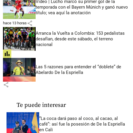
Video | Lucho marcó su primer gol de la
temporada con el Bayern Múnich y ganó nuevo
título; vea aquí la anotación
share
hace 13 horas
Arranca la Vuelta a Colombia: 153 pedalistas
desafían, desde este sábado, el terreno
nacional
share
Las 5 razones para entender el “doblete” de
Abelardo De la Espriella
share
Te puede interesar
“La coca dará paso al coco, al cacao, al
café”: así fue la posesión de De la Espriella
en Cali