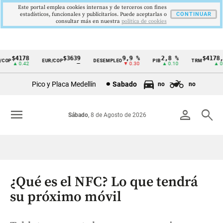
Este portal emplea cookies internas y de terceros con fines
estadísticos, funcionales y publicitarios. Puede aceptarlas o
CONTINUAR
consultar más en nuestra
politica de cookies
$4178
$3639
9,9 %
2,8 %
$4178,23
OP
EUR/COP
DESEMPLEO
PIB
TRM
Cintillo
▲ 0.42
—
▼ 0.30
▲ 0.10
▲ 0.42
de
Pico y Placa Medellín
Sabado
no
no
indicadores
económicos
menu
person
search
Sábado
, 8 de Agosto de 2026
Colombia
¿Qué es el NFC? Lo que tendrá
su próximo móvil