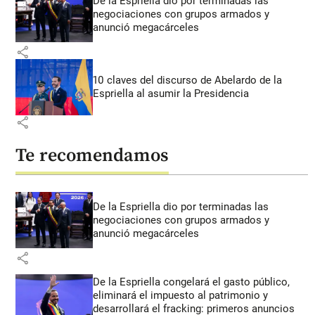
De la Espriella dio por terminadas las
negociaciones con grupos armados y
anunció megacárceles
share
10 claves del discurso de Abelardo de la
Espriella al asumir la Presidencia
share
Te recomendamos
De la Espriella dio por terminadas las
negociaciones con grupos armados y
anunció megacárceles
share
De la Espriella congelará el gasto público,
eliminará el impuesto al patrimonio y
desarrollará el fracking: primeros anuncios