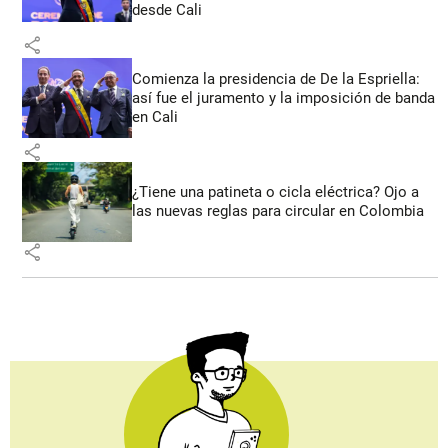
desde Cali
share
Comienza la presidencia de De la Espriella:
así fue el juramento y la imposición de banda
en Cali
share
¿Tiene una patineta o cicla eléctrica? Ojo a
las nuevas reglas para circular en Colombia
share