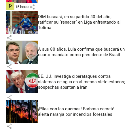
share
hace 15 horas
DIM buscará, en su partido 40 del año,
ratificar su “renacer” en Liga enfrentando al
Tolima
share
A sus 80 años, Lula confirma que buscará un
cuarto mandato como presidente de Brasil
share
EE. UU. investiga ciberataques contra
sistemas de agua en al menos siete estados;
sospechas apuntan a Irán
share
¡Pilas con las quemas! Barbosa decretó
alerta naranja por incendios forestales
share