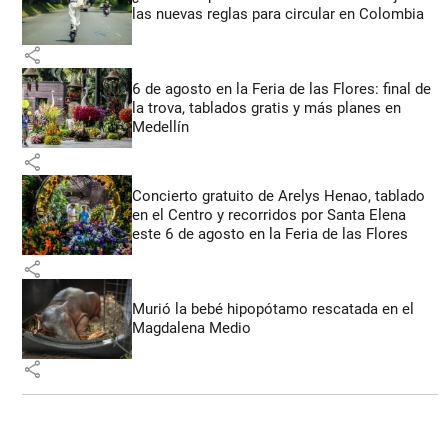
las nuevas reglas para circular en Colombia
share
6 de agosto en la Feria de las Flores: final de
la trova, tablados gratis y más planes en
Medellín
share
Concierto gratuito de Arelys Henao, tablado
en el Centro y recorridos por Santa Elena
este 6 de agosto en la Feria de las Flores
share
Murió la bebé hipopótamo rescatada en el
Magdalena Medio
share