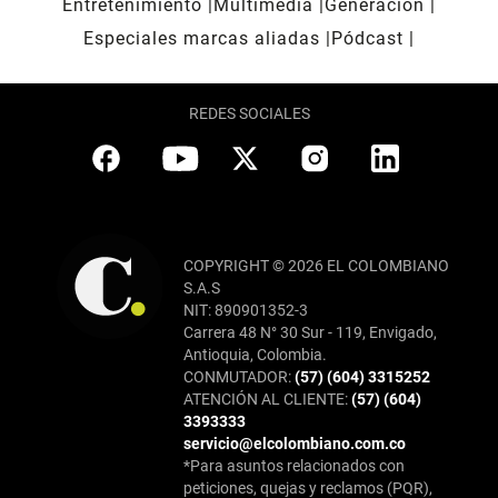
Entretenimiento
Multimedia
Generación
Especiales marcas aliadas
Pódcast
REDES SOCIALES
COPYRIGHT © 2026 EL COLOMBIANO
S.A.S
NIT: 890901352-3
Carrera 48 N° 30 Sur - 119, Envigado,
Antioquia, Colombia.
CONMUTADOR:
(57) (604) 3315252
ATENCIÓN AL CLIENTE:
(57) (604)
3393333
servicio@elcolombiano.com.co
*Para asuntos relacionados con
peticiones, quejas y reclamos (PQR),