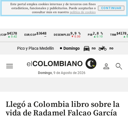
Este portal emplea cookies internas y de terceros con fines
estadísticos, funcionales y publicitarios. Puede aceptarlas o
CONTINUAR
consultar más en nuestra
politica de cookies
$4178
$3648
9,9 %
2,8 %
$4178,2
OP
EUR/COP
DESEMPLEO
PIB
TRM
Cintillo
▲ 0.42
—
▼ 0.30
▲ 0.10
▲ 0.4
de
Pico y Placa Medellín
Domingo
no
no
indicadores
económicos
menu
person
search
Colombia
Domingo
, 9 de Agosto de 2026
Llegó a Colombia libro sobre la
vida de Radamel Falcao García