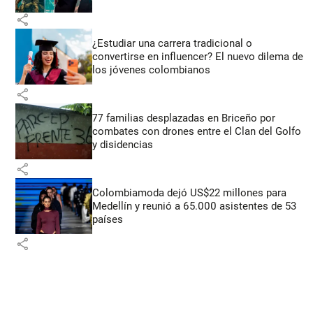
share
¿Estudiar una carrera tradicional o
convertirse en influencer? El nuevo dilema de
los jóvenes colombianos
share
77 familias desplazadas en Briceño por
combates con drones entre el Clan del Golfo
y disidencias
share
Colombiamoda dejó US$22 millones para
Medellín y reunió a 65.000 asistentes de 53
países
share