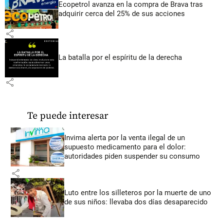
Ecopetrol avanza en la compra de Brava tras
adquirir cerca del 25% de sus acciones
share
La batalla por el espíritu de la derecha
share
Te puede interesar
Invima alerta por la venta ilegal de un
supuesto medicamento para el dolor:
autoridades piden suspender su consumo
share
Luto entre los silleteros por la muerte de uno
de sus niños: llevaba dos días desaparecido