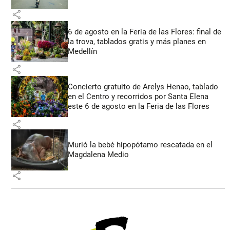
share
6 de agosto en la Feria de las Flores: final de
la trova, tablados gratis y más planes en
Medellín
share
Concierto gratuito de Arelys Henao, tablado
en el Centro y recorridos por Santa Elena
este 6 de agosto en la Feria de las Flores
share
Murió la bebé hipopótamo rescatada en el
Magdalena Medio
share