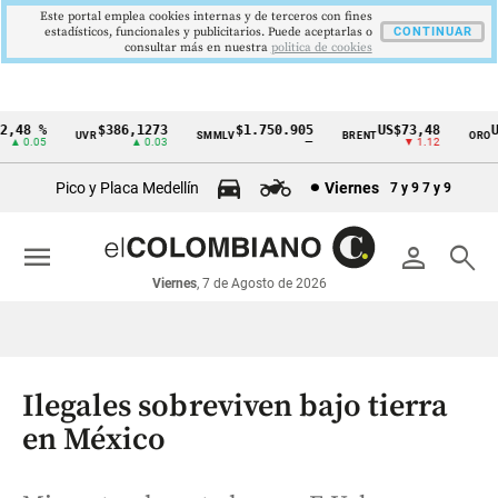
Este portal emplea cookies internas y de terceros con fines
estadísticos, funcionales y publicitarios. Puede aceptarlas o
CONTINUAR
consultar más en nuestra
politica de cookies
48 %
$386,1273
$1.750.905
US$73,48
US$
UVR
SMMLV
BRENT
ORO
Cintillo
 0.05
▲ 0.03
—
▼ 1.12
de
Pico y Placa Medellín
Viernes
7 y 9
7 y 9
indicadores
económicos
menu
person
search
Colombia
Viernes
, 7 de Agosto de 2026
Ilegales sobreviven bajo tierra
en México