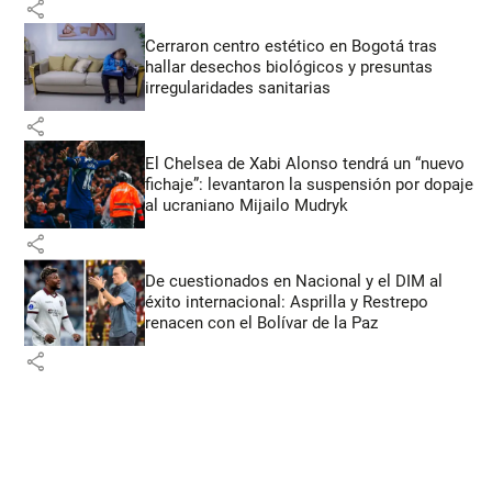
share
Cerraron centro estético en Bogotá tras
hallar desechos biológicos y presuntas
irregularidades sanitarias
share
El Chelsea de Xabi Alonso tendrá un “nuevo
fichaje”: levantaron la suspensión por dopaje
al ucraniano Mijailo Mudryk
share
De cuestionados en Nacional y el DIM al
éxito internacional: Asprilla y Restrepo
renacen con el Bolívar de la Paz
share