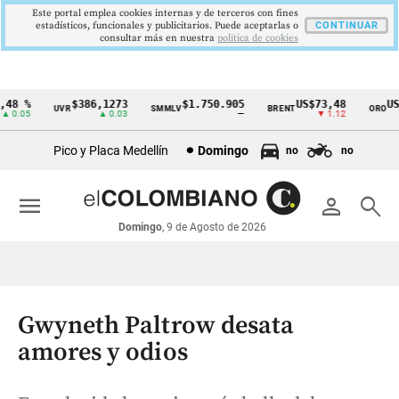
Este portal emplea cookies internas y de terceros con fines
estadísticos, funcionales y publicitarios. Puede aceptarlas o
CONTINUAR
consultar más en nuestra
politica de cookies
8 %
$386,1273
$1.750.905
US$73,48
US$3
UVR
SMMLV
BRENT
ORO
Cintillo
.05
▲ 0.03
—
▼ 1.12
de
Pico y Placa Medellín
Domingo
no
no
indicadores
económicos
menu
person
search
Colombia
Domingo
, 9 de Agosto de 2026
Gwyneth Paltrow desata
amores y odios