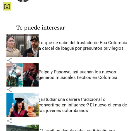
share
Te puede interesar
Lo que se sabe del traslado de Epa Colombia
a cárcel de Ibagué por presuntos privilegios
share
Paipa y Pasonva, así suenan los nuevos
géneros musicales hechos en Colombia
share
¿Estudiar una carrera tradicional o
convertirse en influencer? El nuevo dilema de
los jóvenes colombianos
share
77 familias desplazadas en Briceño por