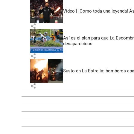
Video | ¡Como toda una leyenda! As
share
Así es el plan para que La Escomb
desaparecidos
share
Susto en La Estrella: bomberos ap
share