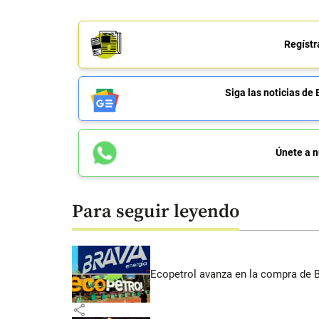
Regístr
Siga las noticias 
Únete a n
Para seguir leyendo
Ecopetrol avanza en la compra de B
share