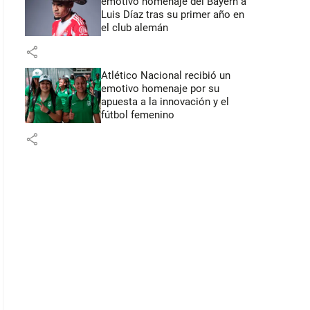
emotivo homenaje del Bayern a
Luis Díaz tras su primer año en
el club alemán
share
Atlético Nacional recibió un
emotivo homenaje por su
apuesta a la innovación y el
fútbol femenino
share