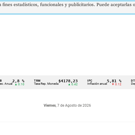
 fines estadísticos, funcionales y publicitarios. Puede aceptarlas
2,8 %
$4178,23
5,81 %
TRM
IPC
DTF
l
Tasa Rep. Moneda
Inflación anual
Dep. Términ
▲ 0.10
▲ 0.42
▼ 0.12
Viernes
, 7 de Agosto de 2026