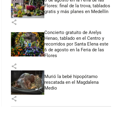
6 de agosto en la Feria de las
Flores: final de la trova, tablados
gratis y más planes en Medellín
share
Concierto gratuito de Arelys
Henao, tablado en el Centro y
recorridos por Santa Elena este
6 de agosto en la Feria de las
Flores
share
Murió la bebé hipopótamo
rescatada en el Magdalena
Medio
share