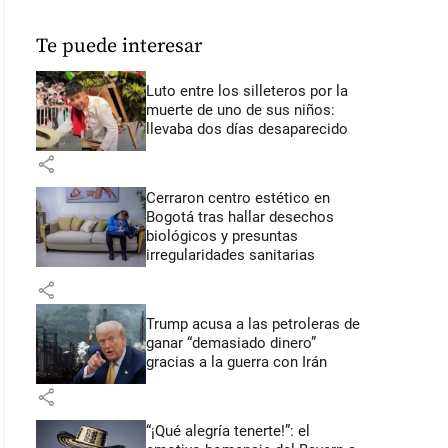
Te puede interesar
Luto entre los silleteros por la
muerte de uno de sus niños:
llevaba dos días desaparecido
share
Cerraron centro estético en
Bogotá tras hallar desechos
biológicos y presuntas
irregularidades sanitarias
share
Trump acusa a las petroleras de
ganar “demasiado dinero”
gracias a la guerra con Irán
share
“¡Qué alegría tenerte!”: el