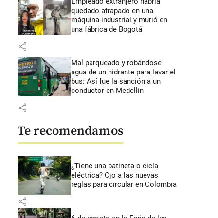
Empleado extranjero habría
quedado atrapado en una
máquina industrial y murió en
una fábrica de Bogotá
share
Mal parqueado y robándose
agua de un hidrante para lavar el
bus: Así fue la sanción a un
conductor en Medellín
share
Te recomendamos
¿Tiene una patineta o cicla
eléctrica? Ojo a las nuevas
reglas para circular en Colombia
share