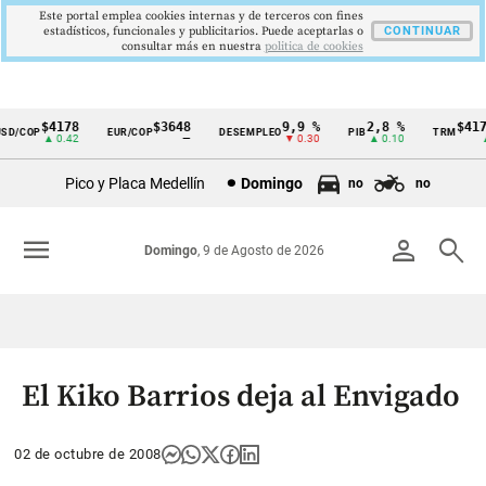
Este portal emplea cookies internas y de terceros con fines
estadísticos, funcionales y publicitarios. Puede aceptarlas o
CONTINUAR
consultar más en nuestra
politica de cookies
$4178
$3648
9,9 %
2,8 %
$4178
D/COP
EUR/COP
DESEMPLEO
PIB
TRM
Cintillo
▲ 0.42
—
▼ 0.30
▲ 0.10
▲ 
de
Pico y Placa Medellín
Domingo
no
no
indicadores
económicos
menu
person
search
Domingo
, 9 de Agosto de 2026
Colombia
El Kiko Barrios deja al Envigado
02 de octubre de 2008