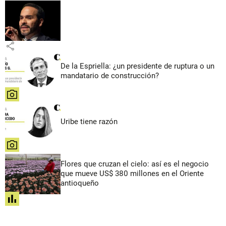
share
De la Espriella: ¿un presidente de ruptura o un
mandatario de construcción?
share
Uribe tiene razón
share
Flores que cruzan el cielo: así es el negocio
que mueve US$ 380 millones en el Oriente
antioqueño
share