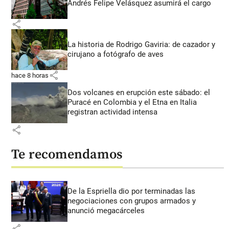
Andrés Felipe Velásquez asumirá el cargo
share
La historia de Rodrigo Gaviria: de cazador y
cirujano a fotógrafo de aves
share
hace 8 horas
Dos volcanes en erupción este sábado: el
Puracé en Colombia y el Etna en Italia
registran actividad intensa
share
Te recomendamos
De la Espriella dio por terminadas las
negociaciones con grupos armados y
anunció megacárceles
share