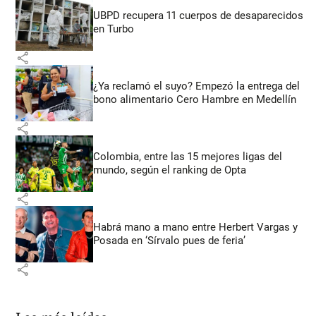
UBPD recupera 11 cuerpos de desaparecidos
en Turbo
share
¿Ya reclamó el suyo? Empezó la entrega del
bono alimentario Cero Hambre en Medellín
share
Colombia, entre las 15 mejores ligas del
mundo, según el ranking de Opta
share
Habrá mano a mano entre Herbert Vargas y
Posada en ‘Sírvalo pues de feria’
share