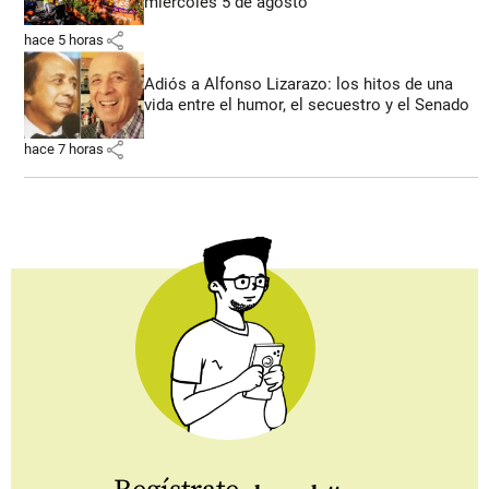
miércoles 5 de agosto
share
hace 5 horas
Adiós a Alfonso Lizarazo: los hitos de una
vida entre el humor, el secuestro y el Senado
share
hace 7 horas