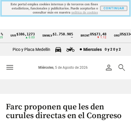
Este portal emplea cookies internas y de terceros con fines
estadísticos, funcionales y publicitarios. Puede aceptarlas o
CONTINUAR
consultar más en nuestra
politica de cookies
$386,1273
$1.750.905
US$73,48
US$3342
UVR
SMMLV
BRENT
ORO
Cintillo
▲ 0.03
—
▼ 1.12
▲ 
de
Pico y Placa Medellín
Miercoles
0 y 2
0 y 2
indicadores
económicos
menu
person
search
Miércoles
, 5 de Agosto de 2026
Colombia
Farc proponen que les den
curules directas en el Congreso