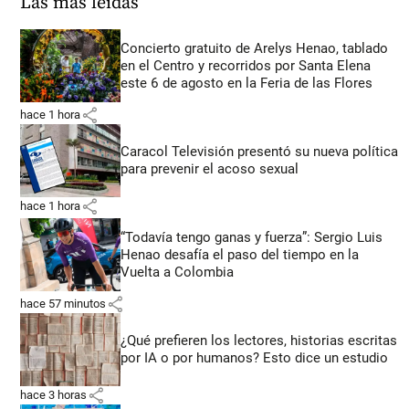
Las más leídas
Concierto gratuito de Arelys Henao, tablado
en el Centro y recorridos por Santa Elena
este 6 de agosto en la Feria de las Flores
share
hace 1 hora
Caracol Televisión presentó su nueva política
para prevenir el acoso sexual
share
hace 1 hora
“Todavía tengo ganas y fuerza”: Sergio Luis
Henao desafía el paso del tiempo en la
Vuelta a Colombia
share
hace 57 minutos
¿Qué prefieren los lectores, historias escritas
por IA o por humanos? Esto dice un estudio
share
hace 3 horas