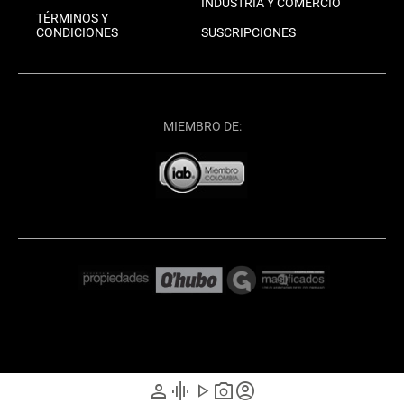
INDUSTRIA Y COMERCIO
TÉRMINOS Y
CONDICIONES
SUSCRIPCIONES
MIEMBRO DE:
person
graphic_eq
play_arrow
photo_camera
account_circle