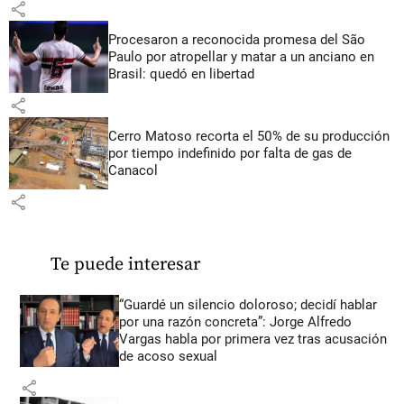
share
Procesaron a reconocida promesa del São
Paulo por atropellar y matar a un anciano en
Brasil: quedó en libertad
share
Cerro Matoso recorta el 50% de su producción
por tiempo indefinido por falta de gas de
Canacol
share
Te puede interesar
“Guardé un silencio doloroso; decidí hablar
por una razón concreta”: Jorge Alfredo
Vargas habla por primera vez tras acusación
de acoso sexual
share