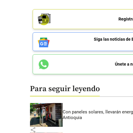
Regístr
Siga las noticias 
Únete a n
Para seguir leyendo
Con paneles solares, llevarán energí
Antioquia
share