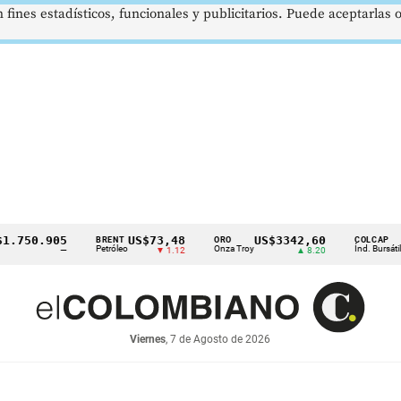
 fines estadísticos, funcionales y publicitarios. Puede aceptarlas
0.905
US$73,48
US$3342,60
1621
BRENT
ORO
COLCAP
Petróleo
Onza Troy
Índ. Bursátil
—
▼ 1.12
▲ 8.20
Viernes
, 7 de Agosto de 2026