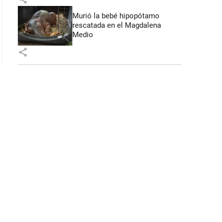
Murió la bebé hipopótamo
rescatada en el Magdalena
Medio
share