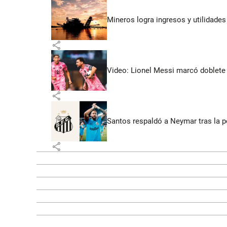
Mineros logra ingresos y utilidade
share
Video: Lionel Messi marcó doblete 
share
Santos respaldó a Neymar tras la p
share