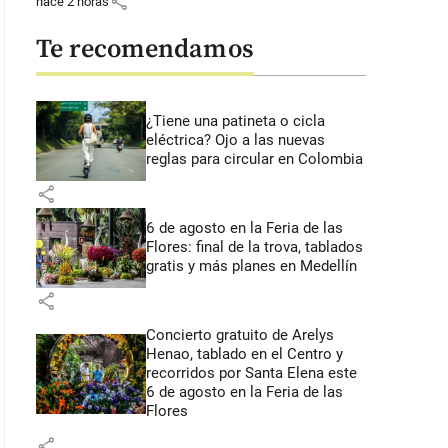
share
hace 2 horas
Te recomendamos
¿Tiene una patineta o cicla
eléctrica? Ojo a las nuevas
reglas para circular en Colombia
share
6 de agosto en la Feria de las
Flores: final de la trova, tablados
gratis y más planes en Medellín
share
Concierto gratuito de Arelys
Henao, tablado en el Centro y
recorridos por Santa Elena este
6 de agosto en la Feria de las
Flores
share