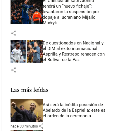
El Chelsea de Xabi Alonso
tendrá un “nuevo fichaje”:
levantaron la suspensión por
dopaje al ucraniano Mijailo
Mudryk
share
De cuestionados en Nacional y
el DIM al éxito internacional:
Asprilla y Restrepo renacen con
el Bolívar de la Paz
share
Las más leídas
Así será la inédita posesión de
Abelardo de la Espriella: este es
el orden de la ceremonia
share
hace 33 minutos