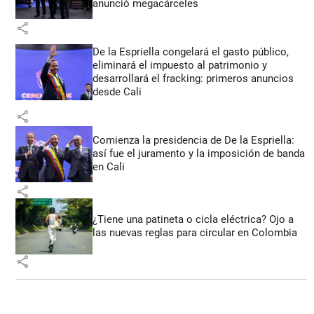
anunció megacárceles
share
De la Espriella congelará el gasto público,
eliminará el impuesto al patrimonio y
desarrollará el fracking: primeros anuncios
desde Cali
share
Comienza la presidencia de De la Espriella:
así fue el juramento y la imposición de banda
en Cali
share
¿Tiene una patineta o cicla eléctrica? Ojo a
las nuevas reglas para circular en Colombia
share