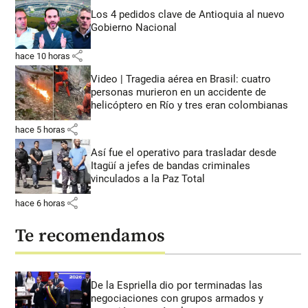
Los 4 pedidos clave de Antioquia al nuevo
Gobierno Nacional
share
hace 10 horas
Video | Tragedia aérea en Brasil: cuatro
personas murieron en un accidente de
helicóptero en Río y tres eran colombianas
share
hace 5 horas
Así fue el operativo para trasladar desde
Itagüí a jefes de bandas criminales
vinculados a la Paz Total
share
hace 6 horas
Te recomendamos
De la Espriella dio por terminadas las
negociaciones con grupos armados y