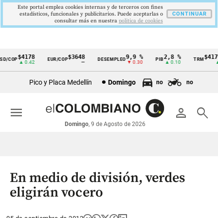
Este portal emplea cookies internas y de terceros con fines
estadísticos, funcionales y publicitarios. Puede aceptarlas o
CONTINUAR
consultar más en nuestra
politica de cookies
$4178
$3648
9,9 %
2,8 %
$4178
/COP
EUR/COP
DESEMPLEO
PIB
TRM
Cintillo
▲ 0.42
—
▼ 0.30
▲ 0.10
▲ 0
de
Pico y Placa Medellín
Domingo
no
no
indicadores
económicos
menu
person
search
Colombia
Domingo
, 9 de Agosto de 2026
En medio de división, verdes
eligirán vocero