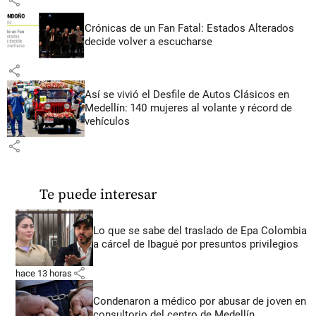
share
Crónicas de un Fan Fatal: Estados Alterados
decide volver a escucharse
share
Así se vivió el Desfile de Autos Clásicos en
Medellín: 140 mujeres al volante y récord de
vehículos
share
Te puede interesar
Lo que se sabe del traslado de Epa Colombia
a cárcel de Ibagué por presuntos privilegios
share
hace 13 horas
Condenaron a médico por abusar de joven en
consultorio del centro de Medellín