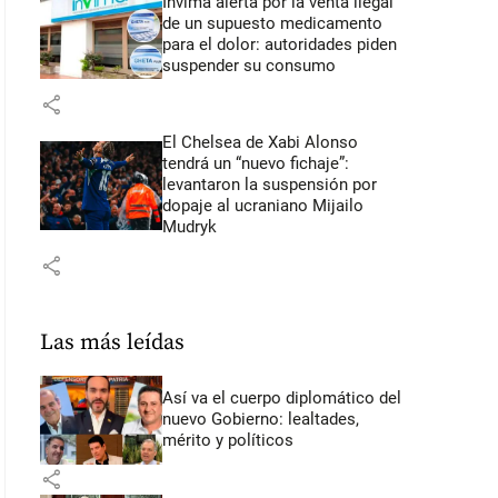
Invima alerta por la venta ilegal
de un supuesto medicamento
para el dolor: autoridades piden
suspender su consumo
share
El Chelsea de Xabi Alonso
tendrá un “nuevo fichaje”:
levantaron la suspensión por
dopaje al ucraniano Mijailo
Mudryk
share
Las más leídas
Así va el cuerpo diplomático del
nuevo Gobierno: lealtades,
mérito y políticos
share