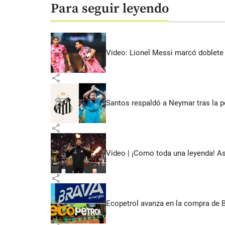
Para seguir leyendo
Video: Lionel Messi marcó doblete 
share
Santos respaldó a Neymar tras la p
share
Video | ¡Como toda una leyenda! As
share
Ecopetrol avanza en la compra de B