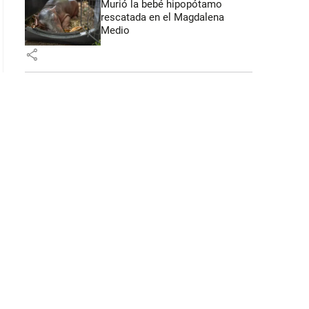
Murió la bebé hipopótamo
rescatada en el Magdalena
Medio
share