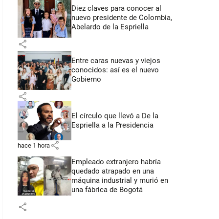
Diez claves para conocer al
nuevo presidente de Colombia,
Abelardo de la Espriella
share
Entre caras nuevas y viejos
conocidos: así es el nuevo
Gobierno
share
El círculo que llevó a De la
Espriella a la Presidencia
share
hace 1 hora
Empleado extranjero habría
quedado atrapado en una
máquina industrial y murió en
una fábrica de Bogotá
share