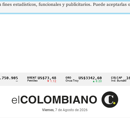
 fines estadísticos, funcionales y publicitarios. Puede aceptarlas
905
US$73,48
US$3342,60
1621,3
BRENT
ORO
COLCAP
Petróleo
Onza Troy
Índ. Bursátil
—
▼ 1.12
▲ 8.20
Viernes
, 7 de Agosto de 2026