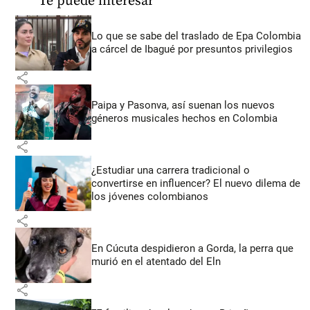
Te puede interesar
Lo que se sabe del traslado de Epa Colombia
a cárcel de Ibagué por presuntos privilegios
share
Paipa y Pasonva, así suenan los nuevos
géneros musicales hechos en Colombia
share
¿Estudiar una carrera tradicional o
convertirse en influencer? El nuevo dilema de
los jóvenes colombianos
share
En Cúcuta despidieron a Gorda, la perra que
murió en el atentado del Eln
share