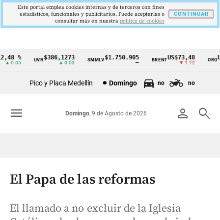
Este portal emplea cookies internas y de terceros con fines
estadísticos, funcionales y publicitarios. Puede aceptarlas o
CONTINUAR
consultar más en nuestra
politica de cookies
48 %
$386,1273
$1.750.905
US$73,48
US
UVR
SMMLV
BRENT
ORO
Cintillo
▲ 0.05
▲ 0.03
—
▼ 1.12
de
Pico y Placa Medellín
Domingo
no
no
indicadores
económicos
menu
person
search
Domingo
, 9 de Agosto de 2026
Colombia
El Papa de las reformas
El llamado a no excluir de la Iglesia