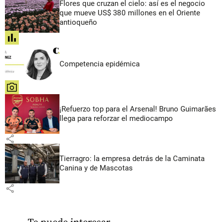
Flores que cruzan el cielo: así es el negocio
que mueve US$ 380 millones en el Oriente
antioqueño
share
Competencia epidémica
share
¡Refuerzo top para el Arsenal! Bruno Guimarães
llega para reforzar el mediocampo
share
Tierragro: la empresa detrás de la Caminata
Canina y de Mascotas
share