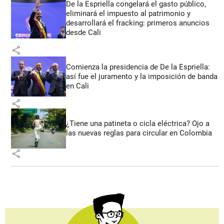
De la Espriella congelará el gasto público,
eliminará el impuesto al patrimonio y
desarrollará el fracking: primeros anuncios
desde Cali
share
Comienza la presidencia de De la Espriella:
así fue el juramento y la imposición de banda
en Cali
share
¿Tiene una patineta o cicla eléctrica? Ojo a
las nuevas reglas para circular en Colombia
share