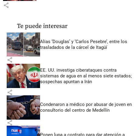
share
Te puede interesar
Alias ‘Douglas’ y ‘Carlos Pesebre’, entre los
trasladados de la cárcel de Itagüí
share
EE. UU. investiga ciberataques contra
sistemas de agua en al menos siete estados;
sospechas apuntan a Irán
share
Condenaron a médico por abusar de joven en
consultorio del centro de Medellín
share
Ponen lupa a contrato para dar atención a