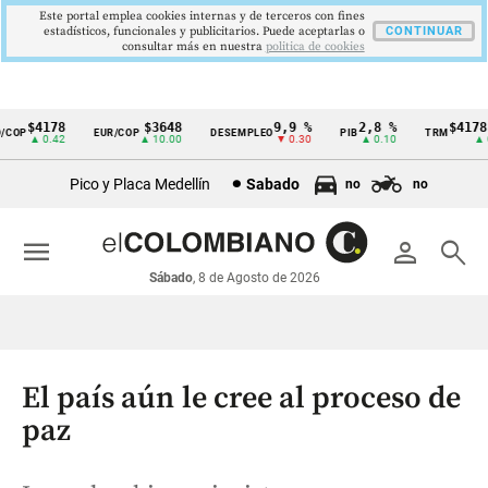
Este portal emplea cookies internas y de terceros con fines
estadísticos, funcionales y publicitarios. Puede aceptarlas o
CONTINUAR
consultar más en nuestra
politica de cookies
$4178
$3648
9,9 %
2,8 %
$4178,2
OP
EUR/COP
DESEMPLEO
PIB
TRM
Cintillo
▲ 0.42
▲ 10.00
▼ 0.30
▲ 0.10
▲ 0.4
de
Pico y Placa Medellín
Sabado
no
no
indicadores
económicos
menu
person
search
Colombia
Sábado
, 8 de Agosto de 2026
El país aún le cree al proceso de
paz