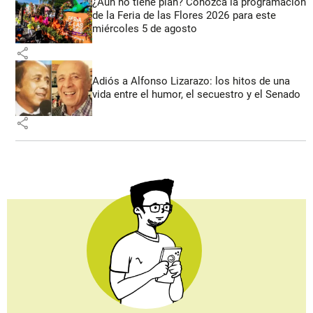
¿Aún no tiene plan? Conozca la programación
de la Feria de las Flores 2026 para este
miércoles 5 de agosto
share
Adiós a Alfonso Lizarazo: los hitos de una
vida entre el humor, el secuestro y el Senado
share