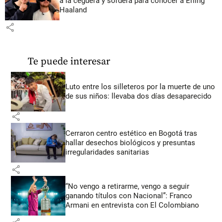
a la ceguera y sordera para conocer a Erling
Haaland
share
Te puede interesar
Luto entre los silleteros por la muerte de uno
de sus niños: llevaba dos días desaparecido
share
Cerraron centro estético en Bogotá tras
hallar desechos biológicos y presuntas
irregularidades sanitarias
share
“No vengo a retirarme, vengo a seguir
ganando títulos con Nacional”: Franco
Armani en entrevista con El Colombiano