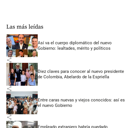
Las más leídas
Así va el cuerpo diplomático del nuevo
Gobierno: lealtades, mérito y políticos
share
Diez claves para conocer al nuevo presidente
de Colombia, Abelardo de la Espriella
share
Entre caras nuevas y viejos conocidos: así es
el nuevo Gobierno
share
Empleado extranjero habría quedado