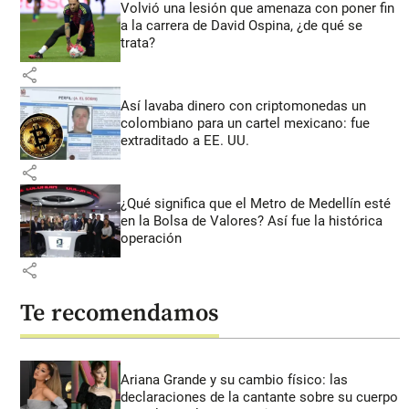
Volvió una lesión que amenaza con poner fin
a la carrera de David Ospina, ¿de qué se
trata?
share
Así lavaba dinero con criptomonedas
un
colombiano para un cartel mexicano: fue
extraditado a EE. UU.
share
¿Qué significa que el Metro de Medellín esté
en la Bolsa de Valores? Así fue la histórica
operación
share
Te recomendamos
Ariana Grande y su cambio físico: las
declaraciones de la cantante sobre su cuerpo