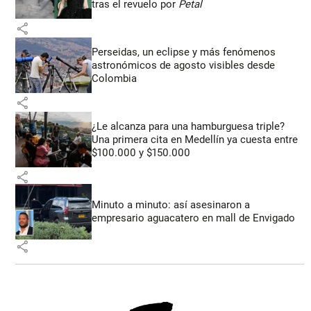
tras el revuelo por
Petal
share
Perseidas, un eclipse y más fenómenos
astronómicos de agosto visibles desde
Colombia
share
¿Le alcanza para una hamburguesa triple?
Una primera cita en Medellín ya cuesta entre
$100.000 y $150.000
share
Minuto a minuto: así asesinaron a
empresario aguacatero en mall de Envigado
share