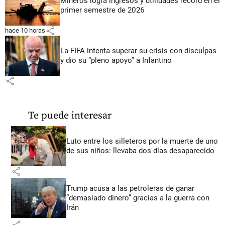
Mineros logra ingresos y utilidades récord en el
primer semestre de 2026
share
hace 10 horas
La FIFA intenta superar su crisis con disculpas
y dio su “pleno apoyo” a Infantino
share
Te puede interesar
Luto entre los silleteros por la muerte de uno
de sus niños: llevaba dos días desaparecido
share
Trump acusa a las petroleras de ganar
“demasiado dinero” gracias a la guerra con
Irán
share