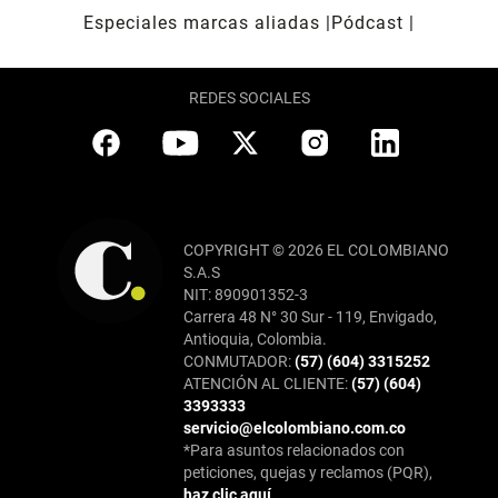
Especiales marcas aliadas
Pódcast
REDES SOCIALES
COPYRIGHT © 2026 EL COLOMBIANO
S.A.S
NIT: 890901352-3
Carrera 48 N° 30 Sur - 119, Envigado,
Antioquia, Colombia.
CONMUTADOR:
(57) (604) 3315252
ATENCIÓN AL CLIENTE:
(57) (604)
3393333
servicio@elcolombiano.com.co
*Para asuntos relacionados con
peticiones, quejas y reclamos (PQR),
haz clic aquí