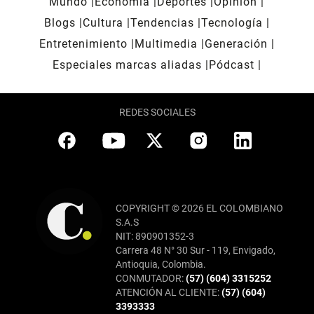
Mundo
Economía
Deportes
Opinión
Blogs
Cultura
Tendencias
Tecnología
Entretenimiento
Multimedia
Generación
Especiales marcas aliadas
Pódcast
REDES SOCIALES
COPYRIGHT © 2026 EL COLOMBIANO
S.A.S
NIT: 890901352-3
Carrera 48 N° 30 Sur - 119, Envigado,
Antioquia, Colombia.
CONMUTADOR:
(57) (604) 3315252
ATENCIÓN AL CLIENTE:
(57) (604)
3393333