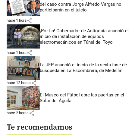
del caso contra Jorge Alfredo Vargas no
participarán en el juicio
share
hace 1 hora
¡Por fin! Gobernador de Antioquia anunció el
inicio de instalación de equipos
electromecánicos en Túnel del Toyo
share
hace 1 hora
La JEP anunció el inicio de la sexta fase de
búsqueda en La Escombrera, de Medellín
share
hace 12 horas
El Museo del Fútbol abre las puertas en el
Solar del Águila
share
hace 2 horas
Te recomendamos