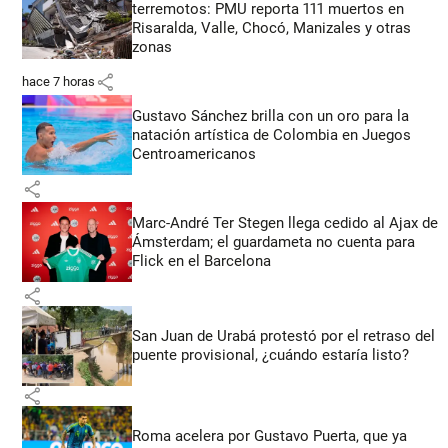
terremotos: PMU reporta 111 muertos en
Risaralda, Valle, Chocó, Manizales y otras
zonas
share
hace 7 horas
Gustavo Sánchez brilla con un oro para la
natación artística de Colombia en Juegos
Centroamericanos
share
Marc-André Ter Stegen llega cedido al Ajax de
Ámsterdam; el guardameta no cuenta para
Flick en el Barcelona
share
San Juan de Urabá protestó por el retraso del
puente provisional, ¿cuándo estaría listo?
share
Roma acelera por Gustavo Puerta, que ya