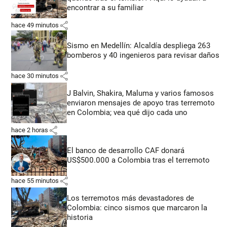
encontrar a su familiar
share
hace 49 minutos
Sismo en Medellín: Alcaldía despliega 263
bomberos y 40 ingenieros para revisar daños
share
hace 30 minutos
J Balvin, Shakira, Maluma y varios famosos
enviaron mensajes de apoyo tras terremoto
en Colombia; vea qué dijo cada uno
share
hace 2 horas
El banco de desarrollo CAF donará
US$500.000 a Colombia tras el terremoto
share
hace 55 minutos
Los terremotos más devastadores de
Colombia: cinco sismos que marcaron la
historia