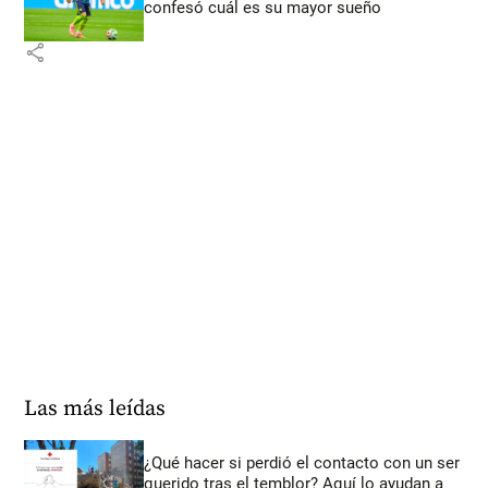
confesó cuál es su mayor sueño
share
Las más leídas
¿Qué hacer si perdió el contacto con un ser
querido tras el temblor? Aquí lo ayudan a