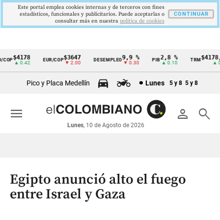
Este portal emplea cookies internas y de terceros con fines
estadísticos, funcionales y publicitarios. Puede aceptarlas o
CONTINUAR
consultar más en nuestra
politica de cookies
$4178
$3647
9,9 %
2,8 %
$4178,23
OP
EUR/COP
DESEMPLEO
PIB
TRM
Cintillo
▲ 0.42
▼ 2.00
▼ 0.30
▲ 0.10
▲ 0.42
de
Pico y Placa Medellín
Lunes
5 y 8
5 y 8
indicadores
económicos
menu
person
search
Colombia
Lunes
, 10 de Agosto de 2026
Egipto anunció alto el fuego
entre Israel y Gaza