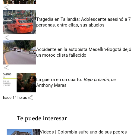
share
Tragedia en Tailandia: Adolescente asesinó a 7
personas, entre ellas, sus abuelos
share
Accidente en la autopista Medellín-Bogotá dejó
un motociclista fallecido
share
La guerra en un cuarto.
Bajo presión
, de
Anthony Maras
share
hace 14 horas
Te puede interesar
Videos | Colombia sufre uno de sus peores