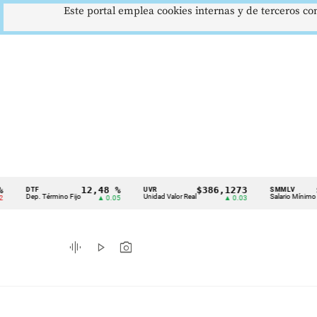
Este portal emplea cookies internas y de terceros con
12,48 %
$386,1273
$1.7
DTF
UVR
SMMLV
Cintillo
Dep. Término Fijo
Unidad Valor Real
Salario Mínimo
▲ 0.05
▲ 0.03
de
indicadores
graphic_eq
play_arrow
photo_camera
económicos
Colombia