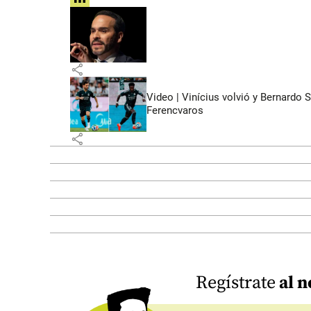
share
share
Video | Vinícius volvió y Bernardo 
Ferencvaros
share
Regístrate
al n