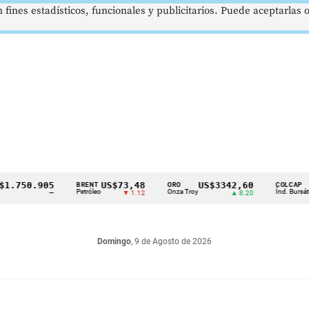
 fines estadísticos, funcionales y publicitarios. Puede aceptarlas
50.905
US$73,48
US$3342,60
162
BRENT
ORO
COLCAP
Petróleo
Onza Troy
Índ. Bursátil
—
▼ 1.12
▲ 8.20
Domingo
, 9 de Agosto de 2026