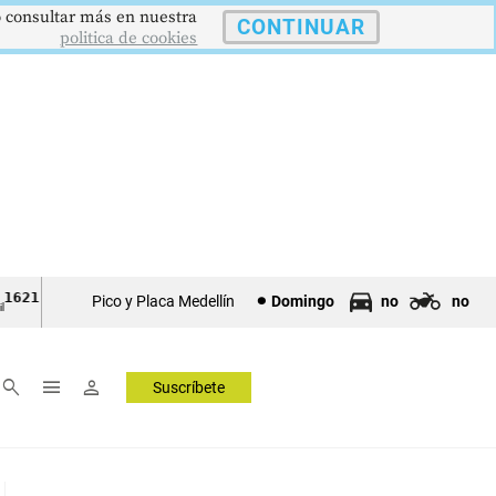
 o consultar más en nuestra
CONTINUAR
politica de cookies
1,34 pts
$4178
$3648
9,9 %
USD/COP
EUR/COP
DESEMPLEO
Pico y Placa Medellín
Domingo
no
no
Dólar Spot
Euro Spot
Tasa Nacional
▲ 0.67
▲ 0.42
—
▼ 0.30
search
menu
person
Suscríbete