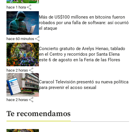
share
hace 1 hora
Más de US$100 millones en bitcoins fueron
robados por una falla de software: así ocurrió
el ataque
share
hace 60 minutos
Concierto gratuito de Arelys Henao, tablado
en el Centro y recorridos por Santa Elena
este 6 de agosto en la Feria de las Flores
share
hace 2 horas
Caracol Televisión presentó su nueva política
para prevenir el acoso sexual
share
hace 2 horas
Te recomendamos