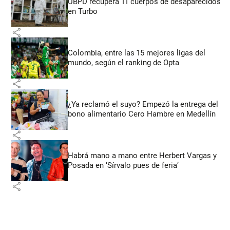
UBPD recupera 11 cuerpos de desaparecidos
en Turbo
share
Colombia, entre las 15 mejores ligas del
mundo, según el ranking de Opta
share
¿Ya reclamó el suyo? Empezó la entrega del
bono alimentario Cero Hambre en Medellín
share
Habrá mano a mano entre Herbert Vargas y
Posada en ‘Sírvalo pues de feria’
share