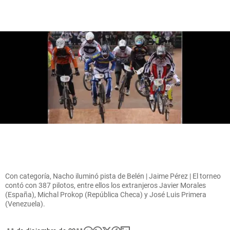
Con categoría, Nacho iluminó pista de Belén | Jaime Pérez | El torneo
contó con 387 pilotos, entre ellos los extranjeros Javier Morales
(España), Michal Prokop (República Checa) y José Luis Primera
(Venezuela).