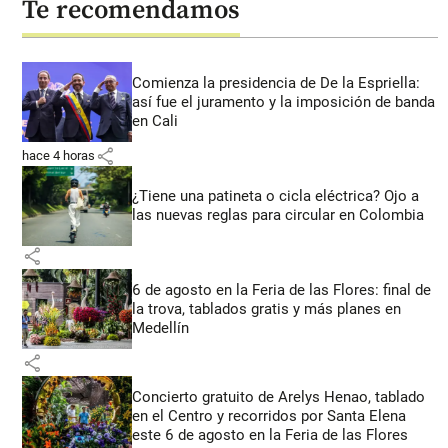
Te recomendamos
Comienza la presidencia de De la Espriella:
así fue el juramento y la imposición de banda
en Cali
share
hace 4 horas
¿Tiene una patineta o cicla eléctrica? Ojo a
las nuevas reglas para circular en Colombia
share
6 de agosto en la Feria de las Flores: final de
la trova, tablados gratis y más planes en
Medellín
share
Concierto gratuito de Arelys Henao, tablado
en el Centro y recorridos por Santa Elena
este 6 de agosto en la Feria de las Flores