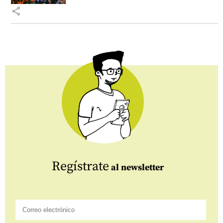
share
Regístrate
al newsletter