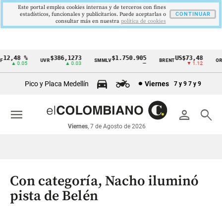
Este portal emplea cookies internas y de terceros con fines
estadísticos, funcionales y publicitarios. Puede aceptarlas o
CONTINUAR
consultar más en nuestra
politica de cookies
2,48 %
$386,1273
$1.750.905
US$73,48
U
UVR
SMMLV
BRENT
ORO
Cintillo
▲ 0.05
▲ 0.03
—
▼ 1.12
de
Pico y Placa Medellín
Viernes
7 y 9
7 y 9
indicadores
económicos
menu
person
search
Colombia
Viernes
, 7 de Agosto de 2026
Con categoría, Nacho iluminó
pista de Belén