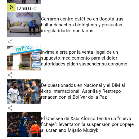
share
hace 10 horas
Cerraron centro estético en Bogotá tras
hallar desechos biológicos y presuntas
irregularidades sanitarias
share
Invima alerta por la venta ilegal de un
supuesto medicamento para el dolor:
autoridades piden suspender su consumo
share
De cuestionados en Nacional y el DIM al
éxito internacional: Asprilla y Restrepo
renacen con el Bolívar de la Paz
share
El Chelsea de Xabi Alonso tendrá un “nuevo
fichaje”: levantaron la suspensión por dopaje
al ucraniano Mijailo Mudryk