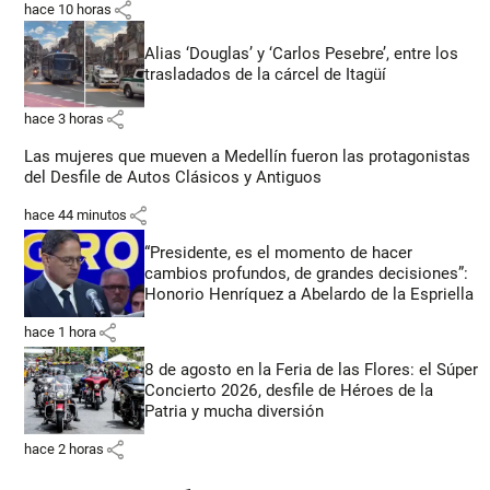
share
hace 10 horas
Alias ‘Douglas’ y ‘Carlos Pesebre’, entre los
trasladados de la cárcel de Itagüí
share
hace 3 horas
Las mujeres que mueven a Medellín fueron las protagonistas
del Desfile de Autos Clásicos y Antiguos
share
hace 44 minutos
“Presidente, es el momento de hacer
cambios profundos, de grandes decisiones”:
Honorio Henríquez a Abelardo de la Espriella
share
hace 1 hora
8 de agosto en la Feria de las Flores: el Súper
Concierto 2026, desfile de Héroes de la
Patria y mucha diversión
share
hace 2 horas