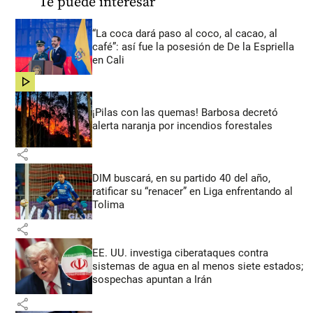
Te puede interesar
“La coca dará paso al coco, al cacao, al
café”: así fue la posesión de De la Espriella
en Cali
share
¡Pilas con las quemas! Barbosa decretó
alerta naranja por incendios forestales
share
DIM buscará, en su partido 40 del año,
ratificar su “renacer” en Liga enfrentando al
Tolima
share
EE. UU. investiga ciberataques contra
sistemas de agua en al menos siete estados;
sospechas apuntan a Irán
share