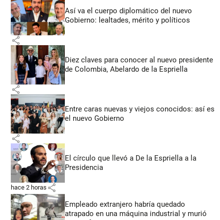
Así va el cuerpo diplomático del nuevo
Gobierno: lealtades, mérito y políticos
share
Diez claves para conocer al nuevo presidente
de Colombia, Abelardo de la Espriella
share
Entre caras nuevas y viejos conocidos: así es
el nuevo Gobierno
share
El círculo que llevó a De la Espriella a la
Presidencia
share
hace 2 horas
Empleado extranjero habría quedado
atrapado en una máquina industrial y murió