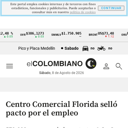
Este portal emplea cookies internas y de terceros con fines
estadísticos, funcionales y publicitarios. Puede aceptarlas o
CONTINUAR
consultar más en nuestra
politica de cookies
,48 %
$386,1273
$1.750.905
US$73,48
US
UVR
SMMLV
BRENT
ORO
Cintillo
▲ 0.05
▲ 0.03
—
▼ 1.12
de
Pico y Placa Medellín
Sabado
no
no
indicadores
económicos
menu
person
search
Colombia
Sábado
, 8 de Agosto de 2026
Centro Comercial Florida selló
pacto por el empleo