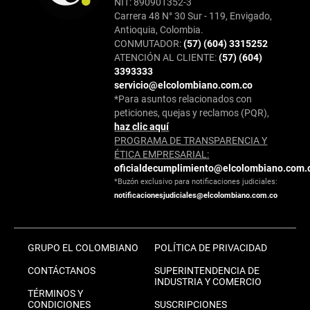
NIT: 890901352-3
Carrera 48 N° 30 Sur - 119, Envigado,
Antioquia, Colombia.
CONMUTADOR:
(57) (604) 3315252
ATENCIÓN AL CLIENTE:
(57) (604)
3393333
servicio@elcolombiano.com.co
*Para asuntos relacionados con
peticiones, quejas y reclamos (PQR),
haz clic aquí
PROGRAMA DE TRANSPARENCIA Y
ÉTICA EMPRESARIAL:
oficialdecumplimiento@elcolombiano.com.
*Buzón exclusivo para notificaciones judiciales:
notificacionesjudiciales@elcolombiano.com.co
GRUPO EL COLOMBIANO
POLÍTICA DE PRIVACIDAD
CONTÁCTANOS
SUPERINTENDENCIA DE
INDUSTRIA Y COMERCIO
TÉRMINOS Y
CONDICIONES
SUSCRIPCIONES