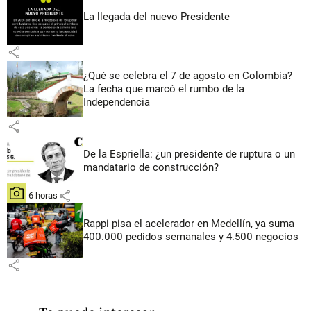
La llegada del nuevo Presidente
share
¿Qué se celebra el 7 de agosto en Colombia?
La fecha que marcó el rumbo de la
Independencia
share
De la Espriella: ¿un presidente de ruptura o un
mandatario de construcción?
share
hace 6 horas
Rappi pisa el acelerador en Medellín, ya suma
400.000 pedidos semanales y 4.500 negocios
share