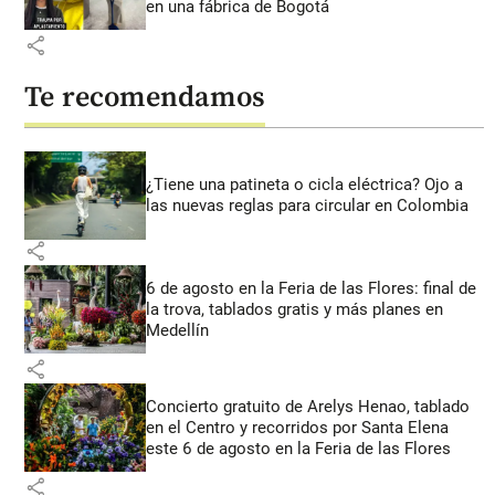
en una fábrica de Bogotá
share
Te recomendamos
¿Tiene una patineta o cicla eléctrica? Ojo a
las nuevas reglas para circular en Colombia
share
6 de agosto en la Feria de las Flores: final de
la trova, tablados gratis y más planes en
Medellín
share
Concierto gratuito de Arelys Henao, tablado
en el Centro y recorridos por Santa Elena
este 6 de agosto en la Feria de las Flores
share