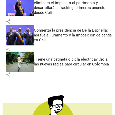
eliminará el impuesto al patrimonio y
desarrollará el fracking: primeros anuncios
desde Cali
share
Comienza la presidencia de De la Espriella:
así fue el juramento y la imposición de banda
en Cali
share
¿Tiene una patineta o cicla eléctrica? Ojo a
las nuevas reglas para circular en Colombia
share