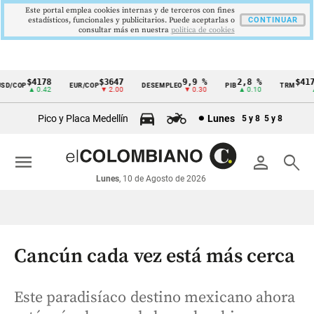
Este portal emplea cookies internas y de terceros con fines
estadísticos, funcionales y publicitarios. Puede aceptarlas o
CONTINUAR
consultar más en nuestra
politica de cookies
$4178
$3647
9,9 %
2,8 %
$4178,
/COP
EUR/COP
DESEMPLEO
PIB
TRM
Cintillo
▲ 0.42
▼ 2.00
▼ 0.30
▲ 0.10
▲ 0
de
Pico y Placa Medellín
Lunes
5 y 8
5 y 8
indicadores
económicos
menu
person
search
Colombia
Lunes
, 10 de Agosto de 2026
Cancún cada vez está más cerca
Este paradisíaco destino mexicano ahora