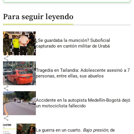
Para seguir leyendo
¿Se guardaba la munición? Suboficial
capturado en cantón militar de Urabá
share
Tragedia en Tailandia: Adolescente asesinó a 7
personas, entre ellas, sus abuelos
share
Accidente en la autopista Medellín-Bogotá dejó
un motociclista fallecido
share
La guerra en un cuarto.
Bajo presión
, de