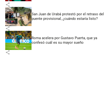
share
San Juan de Urabá protestó por el retraso del
puente provisional, ¿cuándo estaría listo?
share
Roma acelera por Gustavo Puerta, que ya
confesó cuál es su mayor sueño
share