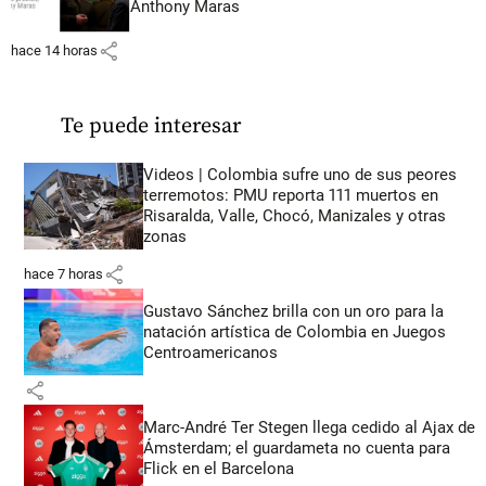
Anthony Maras
share
hace 14 horas
Te puede interesar
Videos | Colombia sufre uno de sus peores
terremotos: PMU reporta 111 muertos en
Risaralda, Valle, Chocó, Manizales y otras
zonas
share
hace 7 horas
Gustavo Sánchez brilla con un oro para la
natación artística de Colombia en Juegos
Centroamericanos
share
Marc-André Ter Stegen llega cedido al Ajax de
Ámsterdam; el guardameta no cuenta para
Flick en el Barcelona