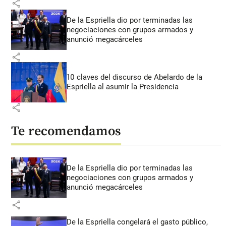
share
De la Espriella dio por terminadas las
negociaciones con grupos armados y
anunció megacárceles
share
10 claves del discurso de Abelardo de la
Espriella al asumir la Presidencia
share
Te recomendamos
De la Espriella dio por terminadas las
negociaciones con grupos armados y
anunció megacárceles
share
De la Espriella congelará el gasto público,