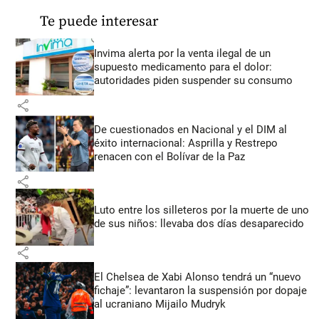
Te puede interesar
Invima alerta por la venta ilegal de un
supuesto medicamento para el dolor:
autoridades piden suspender su consumo
share
De cuestionados en Nacional y el DIM al
éxito internacional: Asprilla y Restrepo
renacen con el Bolívar de la Paz
share
Luto entre los silleteros por la muerte de uno
de sus niños: llevaba dos días desaparecido
share
El Chelsea de Xabi Alonso tendrá un “nuevo
fichaje”: levantaron la suspensión por dopaje
al ucraniano Mijailo Mudryk