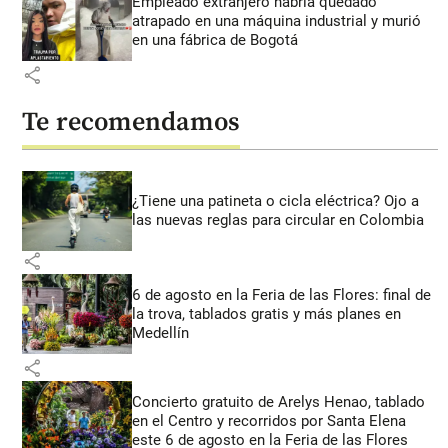
Empleado extranjero habría quedado
atrapado en una máquina industrial y murió
en una fábrica de Bogotá
share
Te recomendamos
¿Tiene una patineta o cicla eléctrica? Ojo a
las nuevas reglas para circular en Colombia
share
6 de agosto en la Feria de las Flores: final de
la trova, tablados gratis y más planes en
Medellín
share
Concierto gratuito de Arelys Henao, tablado
en el Centro y recorridos por Santa Elena
este 6 de agosto en la Feria de las Flores