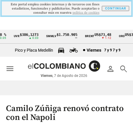
Este portal emplea cookies internas y de terceros con fines
estadísticos, funcionales y publicitarios. Puede aceptarlas o
CONTINUAR
consultar más en nuestra
politica de cookies
%
$386,1273
$1.750.905
US$73,48
US$33
UVR
SMMLV
BRENT
ORO
Cintillo
05
▲ 0.03
—
▼ 1.12
de
Pico y Placa Medellín
Viernes
7 y 9
7 y 9
indicadores
económicos
menu
person
search
Colombia
Viernes
, 7 de Agosto de 2026
Camilo Zúñiga renovó contrato
con el Napoli