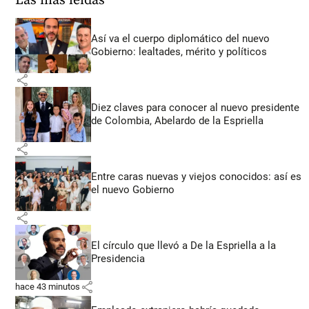
Las más leídas
Así va el cuerpo diplomático del nuevo
Gobierno: lealtades, mérito y políticos
share
Diez claves para conocer al nuevo presidente
de Colombia, Abelardo de la Espriella
share
Entre caras nuevas y viejos conocidos: así es
el nuevo Gobierno
share
El círculo que llevó a De la Espriella a la
Presidencia
share
hace 43 minutos