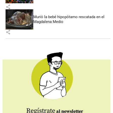
share
Murió la bebé hipopótamo rescatada en el
Magdalena Medio
share
Regístrate
al newsletter