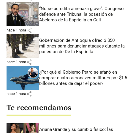
“No se acredita amenaza grave”: Congreso
defiende ante Tribunal la posesión de
Abelardo de la Espriella en Cali
share
hace 1 hora
Gobernación de Antioquia ofreció $50
millones para denunciar ataques durante la
posesión de De la Espriella
share
hace 1 hora
¿Por qué el Gobierno Petro se afanó en
comprar cuatro aeronaves militares por $1.5
billones antes de dejar el poder?
share
hace 1 hora
Te recomendamos
Ariana Grande y su cambio físico: las