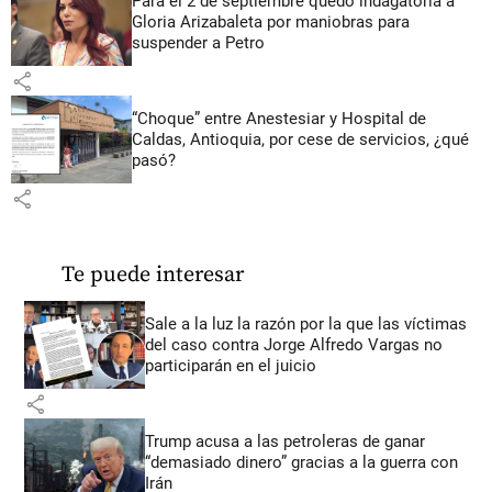
Para el 2 de septiembre quedó indagatoria a
Gloria Arizabaleta por maniobras para
suspender a Petro
share
“Choque” entre Anestesiar y Hospital de
Caldas, Antioquia, por cese de servicios, ¿qué
pasó?
share
Te puede interesar
Sale a la luz la razón por la que las víctimas
del caso contra Jorge Alfredo Vargas no
participarán en el juicio
share
Trump acusa a las petroleras de ganar
“demasiado dinero” gracias a la guerra con
Irán