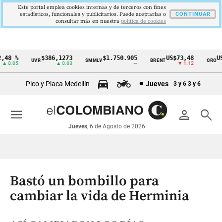
Este portal emplea cookies internas y de terceros con fines
estadísticos, funcionales y publicitarios. Puede aceptarlas o
CONTINUAR
consultar más en nuestra
politica de cookies
8 %
$386,1273
$1.750.905
US$73,48
US$3
UVR
SMMLV
BRENT
ORO
Cintillo
0.05
▲ 0.03
—
▼ 1.12
de
Pico y Placa Medellín
Jueves
3 y 6
3 y 6
indicadores
económicos
menu
person
search
Colombia
Jueves
, 6 de Agosto de 2026
Bastó un bombillo para
cambiar la vida de Herminia