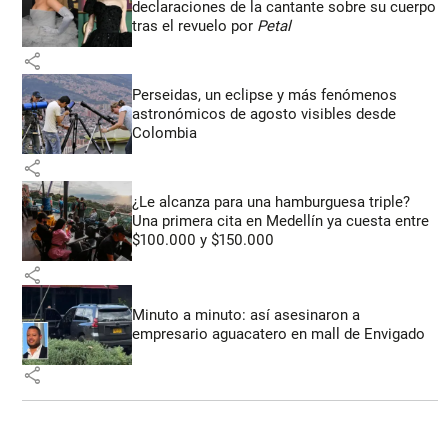
declaraciones de la cantante sobre su cuerpo
tras el revuelo por
Petal
share
Perseidas, un eclipse y más fenómenos
astronómicos de agosto visibles desde
Colombia
share
¿Le alcanza para una hamburguesa triple?
Una primera cita en Medellín ya cuesta entre
$100.000 y $150.000
share
Minuto a minuto: así asesinaron a
empresario aguacatero en mall de Envigado
share