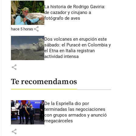
La historia de Rodrigo Gaviria:
de cazador y cirujano a
fotógrafo de aves
share
hace 5 horas
Dos volcanes en erupción este
sábado: el Puracé en Colombia y
el Etna en Italia registran
actividad intensa
share
Te recomendamos
De la Espriella dio por
terminadas las negociaciones
con grupos armados y anunció
megacárceles
share