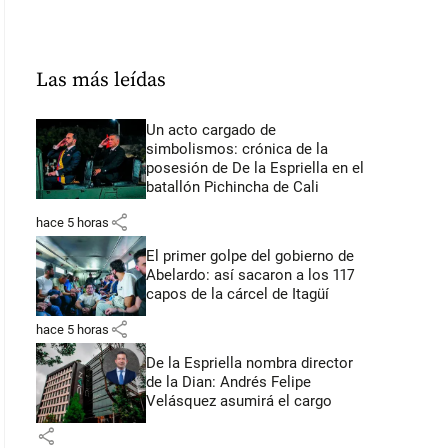
Las más leídas
Un acto cargado de
simbolismos: crónica de la
posesión de De la Espriella en el
batallón Pichincha de Cali
share
hace 5 horas
El primer golpe del gobierno de
Abelardo: así sacaron a los 117
capos de la cárcel de Itagüí
share
hace 5 horas
De la Espriella nombra director
de la Dian: Andrés Felipe
Velásquez asumirá el cargo
share