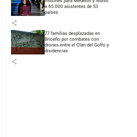
millones para Medellín y reunió
a 65.000 asistentes de 53
países
share
77 familias desplazadas en
Briceño por combates con
drones entre el Clan del Golfo y
disidencias
share