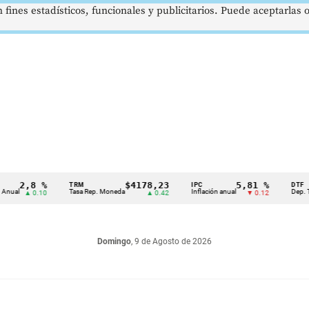
 fines estadísticos, funcionales y publicitarios. Puede aceptarlas
2,8 %
$4178,23
5,81 %
TRM
IPC
DTF
Tasa Rep. Moneda
Inflación anual
Dep. Términ
▲ 0.10
▲ 0.42
▼ 0.12
Domingo
, 9 de Agosto de 2026