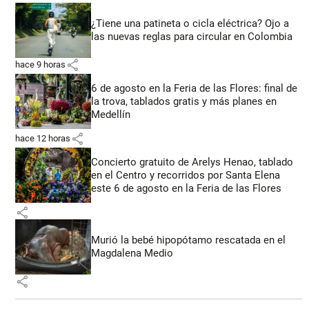
¿Tiene una patineta o cicla eléctrica? Ojo a
las nuevas reglas para circular en Colombia
share
hace 9 horas
6 de agosto en la Feria de las Flores: final de
la trova, tablados gratis y más planes en
Medellín
share
hace 12 horas
Concierto gratuito de Arelys Henao, tablado
en el Centro y recorridos por Santa Elena
este 6 de agosto en la Feria de las Flores
share
Murió la bebé hipopótamo rescatada en el
Magdalena Medio
share