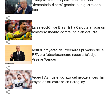
Trump acusa a las petroleras de ganar
“demasiado dinero” gracias a la guerra con
Irán
share
La selección de Brasil irá a Calcuta a jugar un
amistoso inédito contra India en octubre
share
Retirar proyecto de inversores privados de la
FIFA era “absolutamente necesario”, dijo
Arsène Wenger
share
Video | Así fue el golazo del neozelandés Tim
Payne en su estreno en Paraguay
share