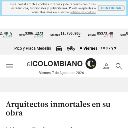
Este portal emplea cookies internas y de terceros con fines
estadísticos, funcionales y publicitarios. Puede aceptarlas o
CONTINUAR
consultar más en nuestra
politica de cookies
48 %
$386,1273
$1.750.905
US$73,48
US$
UVR
SMMLV
BRENT
ORO
Cintillo
 0.05
▲ 0.03
—
▼ 1.12
de
Pico y Placa Medellín
Viernes
7 y 9
7 y 9
indicadores
económicos
menu
person
search
Colombia
Viernes
, 7 de Agosto de 2026
Arquitectos inmortales en su
obra