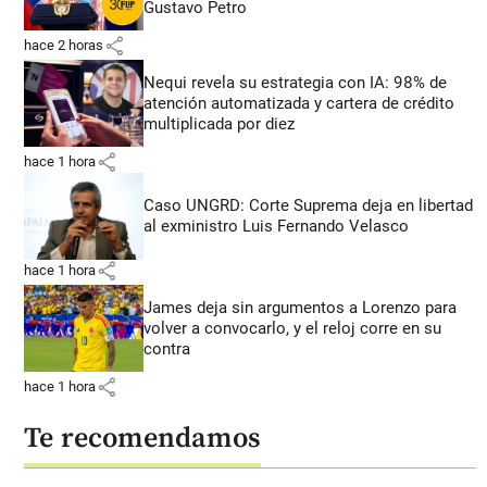
Gustavo Petro
share
hace 2 horas
Nequi revela su estrategia con IA: 98% de
atención automatizada y cartera de crédito
multiplicada por diez
share
hace 1 hora
Caso UNGRD: Corte Suprema deja en libertad
al exministro Luis Fernando Velasco
share
hace 1 hora
James deja sin argumentos a Lorenzo para
volver a convocarlo, y el reloj corre en su
contra
share
hace 1 hora
Te recomendamos