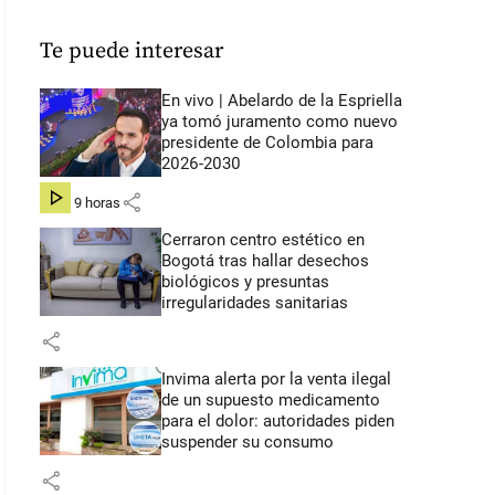
Te puede interesar
En vivo | Abelardo de la Espriella
ya tomó juramento como nuevo
presidente de Colombia para
2026-2030
share
hace 9 horas
Cerraron centro estético en
Bogotá tras hallar desechos
biológicos y presuntas
irregularidades sanitarias
share
Invima alerta por la venta ilegal
de un supuesto medicamento
para el dolor: autoridades piden
suspender su consumo
share