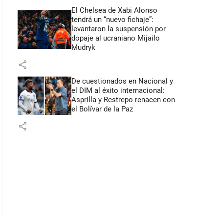
El Chelsea de Xabi Alonso
tendrá un “nuevo fichaje”:
levantaron la suspensión por
dopaje al ucraniano Mijailo
Mudryk
share
De cuestionados en Nacional y
el DIM al éxito internacional:
Asprilla y Restrepo renacen con
el Bolívar de la Paz
share