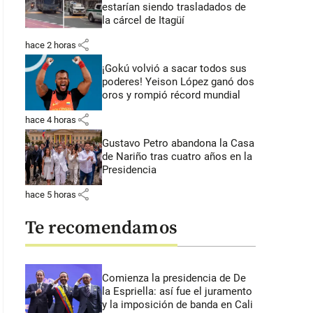
estarían siendo trasladados de
la cárcel de Itagüí
share
hace 2 horas
¡Gokú volvió a sacar todos sus
poderes! Yeison López ganó dos
oros y rompió récord mundial
share
hace 4 horas
Gustavo Petro abandona la Casa
de Nariño tras cuatro años en la
Presidencia
share
hace 5 horas
Te recomendamos
Comienza la presidencia de De
la Espriella: así fue el juramento
y la imposición de banda en Cali