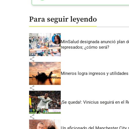
Para seguir leyendo
MinSalud designada anunció plan d
represados; ¿cómo será?
share
Mineros logra ingresos y utilidade
share
¡Se queda!: Vinicius seguirá en el 
share
Un aficionado del Manchester City s