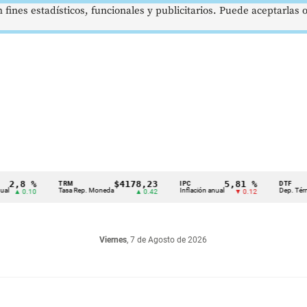
 fines estadísticos, funcionales y publicitarios. Puede aceptarlas
8 %
$4178,23
5,81 %
TRM
IPC
DTF
Tasa Rep. Moneda
Inflación anual
Dep. Término Fi
 0.10
▲ 0.42
▼ 0.12
Viernes
, 7 de Agosto de 2026