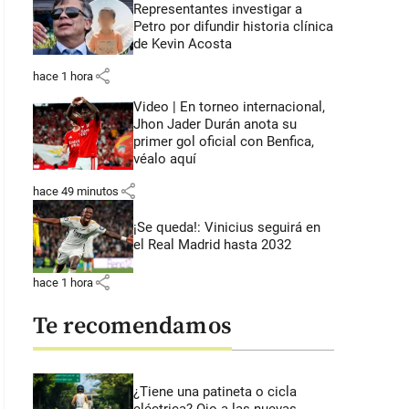
Representantes investigar a
Petro por difundir historia clínica
de Kevin Acosta
share
hace 1 hora
Video | En torneo internacional,
Jhon Jader Durán anota su
primer gol oficial con Benfica,
véalo aquí
share
hace 49 minutos
¡Se queda!: Vinicius seguirá en
el Real Madrid hasta 2032
share
hace 1 hora
Te recomendamos
¿Tiene una patineta o cicla