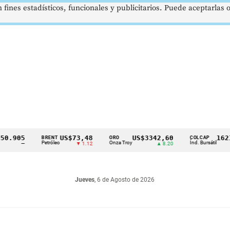
 fines estadísticos, funcionales y publicitarios. Puede aceptarlas
905
US$73,48
US$3342,60
1621,3
BRENT
ORO
COLCAP
Petróleo
Onza Troy
Índ. Bursátil
—
▼ 1.12
▲ 8.20
Jueves
, 6 de Agosto de 2026