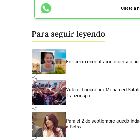
Únete a n
Para seguir leyendo
En Grecia encontraron muerta a un
share
Video | Locura por Mohamed Salah e
Trabzonspor
share
Para el 2 de septiembre quedó inda
a Petro
share