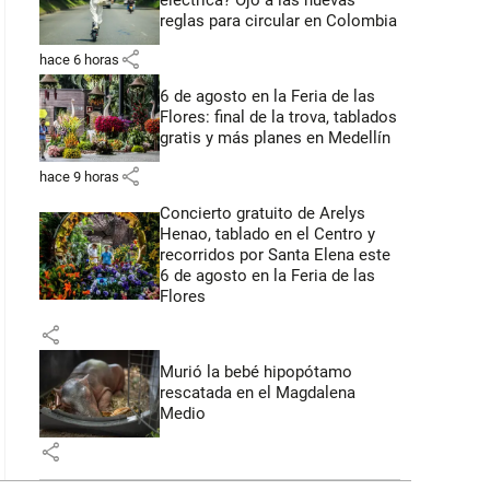
eléctrica? Ojo a las nuevas
reglas para circular en Colombia
share
hace 6 horas
6 de agosto en la Feria de las
Flores: final de la trova, tablados
gratis y más planes en Medellín
share
hace 9 horas
Concierto gratuito de Arelys
Henao, tablado en el Centro y
recorridos por Santa Elena este
6 de agosto en la Feria de las
Flores
share
Murió la bebé hipopótamo
rescatada en el Magdalena
Medio
share