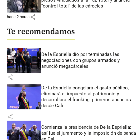
“control total” de las cárceles
share
hace 2 horas
Te recomendamos
De la Espriella dio por terminadas las
negociaciones con grupos armados y
anunció megacárceles
share
De la Espriella congelará el gasto público,
eliminará el impuesto al patrimonio y
desarrollará el fracking: primeros anuncios
desde Cali
share
Comienza la presidencia de De la Espriella:
así fue el juramento y la imposición de banda
en Cali