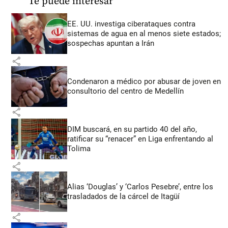
Te puede interesar
EE. UU. investiga ciberataques contra
sistemas de agua en al menos siete estados;
sospechas apuntan a Irán
share
Condenaron a médico por abusar de joven en
consultorio del centro de Medellín
share
DIM buscará, en su partido 40 del año,
ratificar su “renacer” en Liga enfrentando al
Tolima
share
Alias ‘Douglas’ y ‘Carlos Pesebre’, entre los
trasladados de la cárcel de Itagüí
share