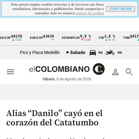
Este portal emplea cookies internas y de terceros con fines
estadísticos, funcionales y publicitarios. Puede aceptarlas o
CONTINUAR
consultar más en nuestra
politica de cookies
$4178
$3639
9,9 %
2,8 %
$4178,
/COP
EUR/COP
DESEMPLEO
PIB
TRM
Cintillo
▲ 0.42
—
▼ 0.30
▲ 0.10
▲ 0
de
Pico y Placa Medellín
Sabado
no
no
indicadores
económicos
menu
person
search
Colombia
Sábado
, 8 de Agosto de 2026
Alias “Danilo” cayó en el
corazón del Catatumbo