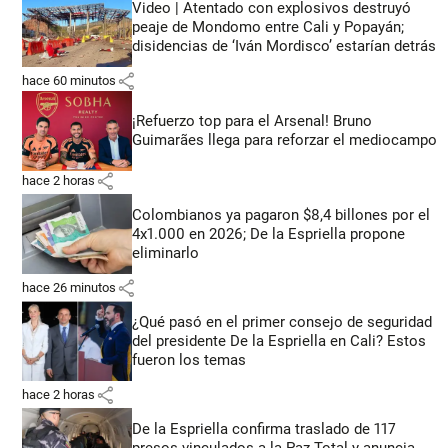
Video | Atentado con explosivos destruyó
peaje de Mondomo entre Cali y Popayán;
disidencias de ‘Iván Mordisco’ estarían detrás
share
hace 60 minutos
¡Refuerzo top para el Arsenal! Bruno
Guimarães llega para reforzar el mediocampo
share
hace 2 horas
Colombianos ya pagaron $8,4 billones por el
4x1.000 en 2026; De la Espriella propone
eliminarlo
share
hace 26 minutos
¿Qué pasó en el primer consejo de seguridad
del presidente De la Espriella en Cali? Estos
fueron los temas
share
hace 2 horas
De la Espriella confirma traslado de 117
presos vinculados a la Paz Total y anuncia