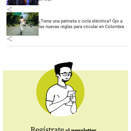
share
¿Tiene una patineta o cicla eléctrica? Ojo a
las nuevas reglas para circular en Colombia
share
Regístrate
al newsletter