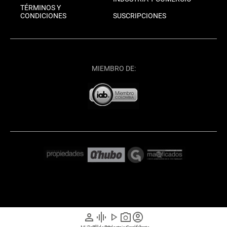
TÉRMINOS Y
CONDICIONES
SUSCRIPCIONES
MIEMBRO DE:
person
graphic_eq
play_arrow
photo_camera
account_circle