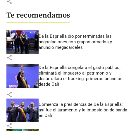
share
Te recomendamos
De la Espriella dio por terminadas las
negociaciones con grupos armados y
anunció megacárceles
share
De la Espriella congelará el gasto público,
eliminará el impuesto al patrimonio y
desarrollará el fracking: primeros anuncios
desde Cali
share
Comienza la presidencia de De la Espriella:
así fue el juramento y la imposición de banda
en Cali
share