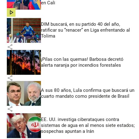
en Cali
share
DIM buscará, en su partido 40 del año,
ratificar su “renacer” en Liga enfrentando al
Tolima
share
¡Pilas con las quemas! Barbosa decretó
alerta naranja por incendios forestales
share
A sus 80 años, Lula confirma que buscará un
cuarto mandato como presidente de Brasil
share
EE. UU. investiga ciberataques contra
sistemas de agua en al menos siete estados;
sospechas apuntan a Irán