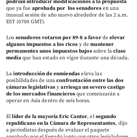
podrían introducir modificaciones a la propuesta
que ya fue
aprobada por los senadores
en una
inusual sesión de año nuevo alrededor de las 2 a.m.
EST (0700 GMT).
Los
senadores votaron por 89-8 a favor
de
elevar
algunos impuestos a los ricos
y de
mantener
permanentes unos impuestos bajos
sobre la
clase
media
que han estado en vigor durante una década.
La
introducción de enmiendas
eleva las
posibilidades de una
confrontación entre las dos
cámaras legislativas
y
arriesga un severo castigo
de los mercados financieros
que comenzarán a
operar en Asia dentro de seis horas.
El
líder de la mayoría Eric Cantor
, el
segundo
republicano en la Cámara de Representantes
, dijo
a periodistas después de evaluar el paquete
aprobado por el Senado junto con otros legisladores