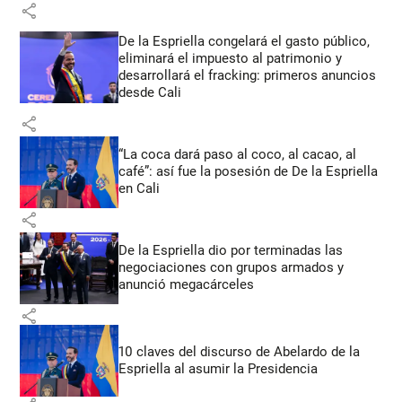
share
De la Espriella congelará el gasto público,
eliminará el impuesto al patrimonio y
desarrollará el fracking: primeros anuncios
desde Cali
share
“La coca dará paso al coco, al cacao, al
café”: así fue la posesión de De la Espriella
en Cali
share
De la Espriella dio por terminadas las
negociaciones con grupos armados y
anunció megacárceles
share
10 claves del discurso de Abelardo de la
Espriella al asumir la Presidencia