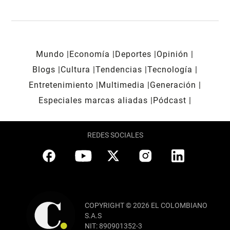
Mundo
Economía
Deportes
Opinión
Blogs
Cultura
Tendencias
Tecnología
Entretenimiento
Multimedia
Generación
Especiales marcas aliadas
Pódcast
REDES SOCIALES
COPYRIGHT © 2026 EL COLOMBIANO
S.A.S
NIT: 890901352-3