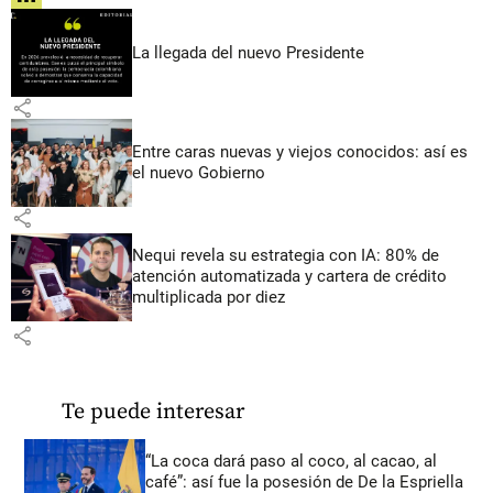
La llegada del nuevo Presidente
share
Entre caras nuevas y viejos conocidos: así es
el nuevo Gobierno
share
Nequi revela su estrategia con IA: 80% de
atención automatizada y cartera de crédito
multiplicada por diez
share
Te puede interesar
“La coca dará paso al coco, al cacao, al
café”: así fue la posesión de De la Espriella