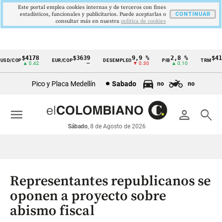
Este portal emplea cookies internas y de terceros con fines
estadísticos, funcionales y publicitarios. Puede aceptarlas o
CONTINUAR
consultar más en nuestra
politica de cookies
$4178
$3639
9,9 %
2,8 %
$4178
D/COP
EUR/COP
DESEMPLEO
PIB
TRM
Cintillo
▲ 0.42
—
▼ 0.30
▲ 0.10
▲ 
de
Pico y Placa Medellín
Sabado
no
no
indicadores
económicos
menu
person
search
Colombia
Sábado
, 8 de Agosto de 2026
Representantes republicanos se
oponen a proyecto sobre
abismo fiscal