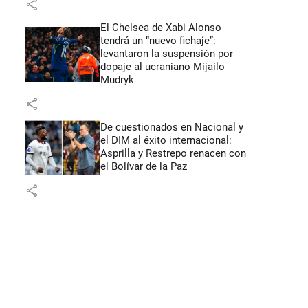
share
El Chelsea de Xabi Alonso
tendrá un “nuevo fichaje”:
levantaron la suspensión por
dopaje al ucraniano Mijailo
Mudryk
share
De cuestionados en Nacional y
el DIM al éxito internacional:
Asprilla y Restrepo renacen con
el Bolívar de la Paz
share