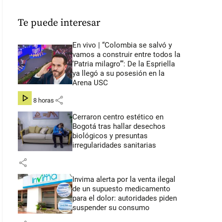
Te puede interesar
En vivo | “Colombia se salvó y
vamos a construir entre todos la
‘Patria milagro’”: De la Espriella
ya llegó a su posesión en la
Arena USC
share
hace 8 horas
Cerraron centro estético en
Bogotá tras hallar desechos
biológicos y presuntas
irregularidades sanitarias
share
Invima alerta por la venta ilegal
de un supuesto medicamento
para el dolor: autoridades piden
suspender su consumo