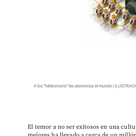
A los "hikikomoris" les atemoriza el mundo | ILUSTR
El temor a no ser exitosos en una cultu
mejores ha llevado a cerca de un milló