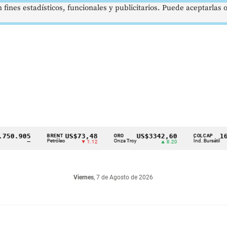
 fines estadísticos, funcionales y publicitarios. Puede aceptarlas
.905
US$73,48
US$3342,60
1621,3
BRENT
ORO
COLCAP
Petróleo
Onza Troy
Índ. Bursátil
—
▼ 1.12
▲ 8.20
Viernes
, 7 de Agosto de 2026