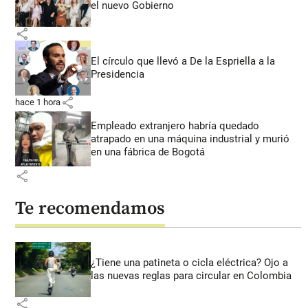
el nuevo Gobierno
share
El círculo que llevó a De la Espriella a la
Presidencia
share
hace 1 hora
Empleado extranjero habría quedado
atrapado en una máquina industrial y murió
en una fábrica de Bogotá
share
Te recomendamos
¿Tiene una patineta o cicla eléctrica? Ojo a
las nuevas reglas para circular en Colombia
share