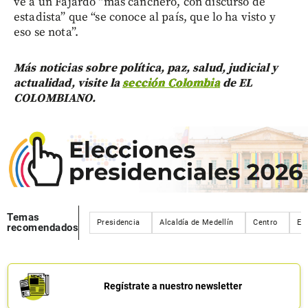
ve a un Fajardo “más canchero, con discurso de
estadista” que “se conoce al país, que lo ha visto y
eso se nota”.
Más noticias sobre política, paz, salud, judicial y
actualidad, visite la
sección Colombia
de EL
COLOMBIANO.
Temas
Presidencia
Alcaldía de Medellín
Centro
En
recomendados
Regístrate a nuestro newsletter