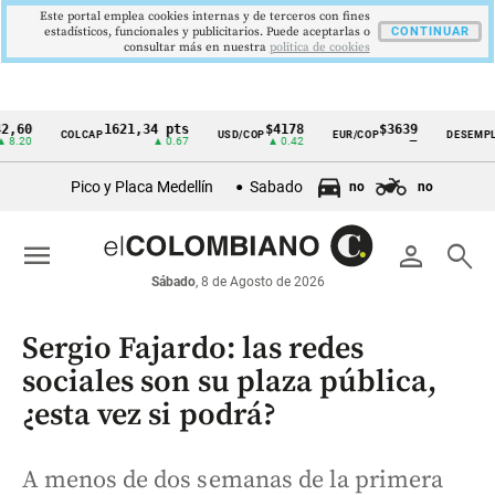
Este portal emplea cookies internas y de terceros con fines
estadísticos, funcionales y publicitarios. Puede aceptarlas o
CONTINUAR
consultar más en nuestra
politica de cookies
0
1621,34 pts
$4178
$3639
9
COLCAP
USD/COP
EUR/COP
DESEMPLEO
Cintillo
0
▲ 0.67
▲ 0.42
—
▼ 
de
Pico y Placa Medellín
Sabado
no
no
indicadores
económicos
menu
person
search
Colombia
Sábado
, 8 de Agosto de 2026
Sergio Fajardo: las redes
sociales son su plaza pública,
¿esta vez si podrá?
A menos de dos semanas de la primera