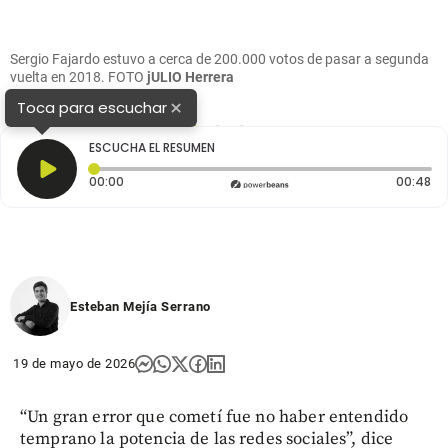
Sergio Fajardo estuvo a cerca de 200.000 votos de pasar a segunda
vuelta en 2018. FOTO
jULIO Herrera
×
Toca para escuchar
1
2
3
ESCUCHA EL RESUMEN
Tiempo transcurrido: 0 segundos
Du
00:00
00:48
Esteban Mejía Serrano
19 de mayo de 2026
“Un gran error que cometí fue no haber entendido
temprano la potencia de las redes sociales”, dice