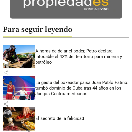
Para seguir leyendo
A horas de dejar el poder, Petro declara
intocable el 42% del territorio para minería y
petróleo
share
La gesta del boxeador paisa Juan Pablo Patiño:
tumbó dominio de Cuba tras 44 años en los
Juegos Centroamericanos
share
El secreto de la felicidad