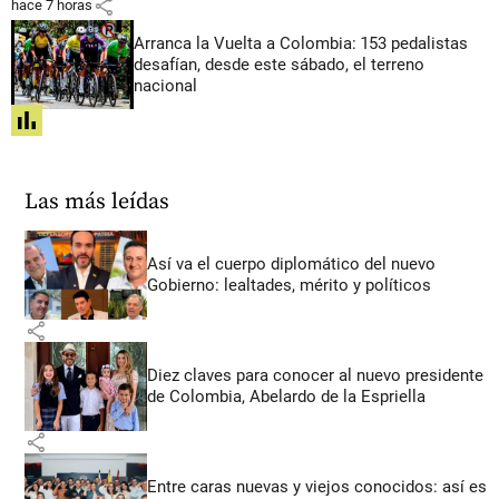
share
hace 7 horas
Arranca la Vuelta a Colombia: 153 pedalistas
desafían, desde este sábado, el terreno
nacional
share
Las más leídas
Así va el cuerpo diplomático del nuevo
Gobierno: lealtades, mérito y políticos
share
Diez claves para conocer al nuevo presidente
de Colombia, Abelardo de la Espriella
share
Entre caras nuevas y viejos conocidos: así es