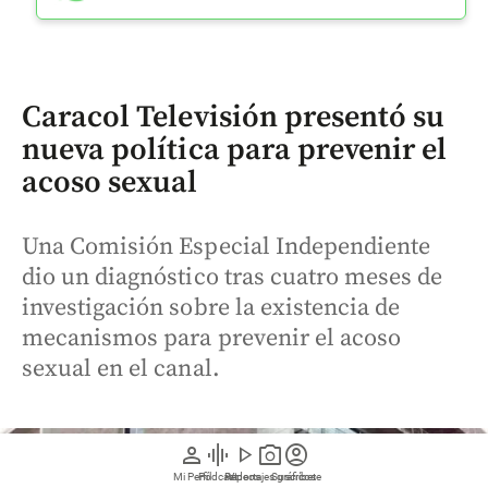
Caracol Televisión presentó su
nueva política para prevenir el
acoso sexual
Una Comisión Especial Independiente
dio un diagnóstico tras cuatro meses de
investigación sobre la existencia de
mecanismos para prevenir el acoso
sexual en el canal.
person
graphic_eq
play_arrow
photo_camera
account_circle
Mi Perfil
Pódcast
Reportajes gráficos
Videos
Suscríbete