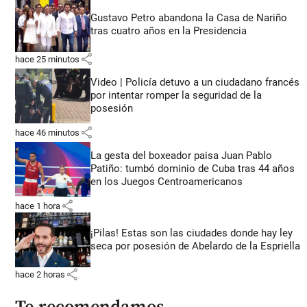
Gustavo Petro abandona la Casa de Nariño
tras cuatro años en la Presidencia
share
hace 25 minutos
Video | Policía detuvo a un ciudadano francés
por intentar romper la seguridad de la
posesión
share
hace 46 minutos
La gesta del boxeador paisa Juan Pablo
Patiño: tumbó dominio de Cuba tras 44 años
en los Juegos Centroamericanos
share
hace 1 hora
¡Pilas! Estas son las ciudades donde hay ley
seca por posesión de Abelardo de la Espriella
share
hace 2 horas