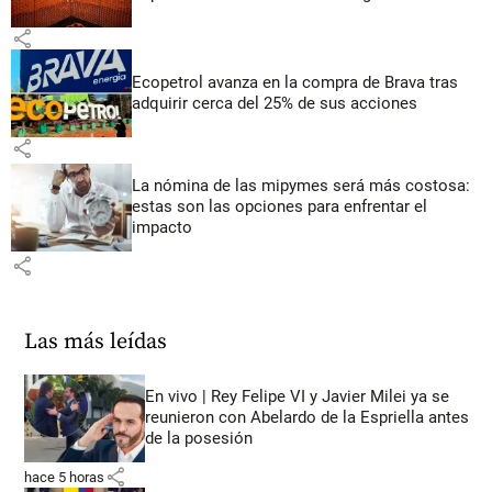
share
Ecopetrol avanza en la compra de Brava tras
adquirir cerca del 25% de sus acciones
share
La nómina de las mipymes será más costosa:
estas son las opciones para enfrentar el
impacto
share
Las más leídas
En vivo | Rey Felipe VI y Javier Milei ya se
reunieron con Abelardo de la Espriella antes
de la posesión
share
hace 5 horas