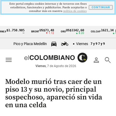
Este portal emplea cookies internas y de terceros con fines
estadísticos, funcionales y publicitarios. Puede aceptarlas o
CONTINUAR
consultar más en nuestra
politica de cookies
$1.750.905
US$73,48
US$3342,60
1621,34 pts
BRENT
ORO
COLCAP
Cintillo
—
▼ 1.12
▲ 8.20
▲ 0.67
de
Pico y Placa Medellín
Viernes
7 y 9
7 y 9
indicadores
económicos
menu
person
search
Colombia
Viernes
, 7 de Agosto de 2026
Modelo murió tras caer de un
piso 13 y su novio, principal
sospechoso, apareció sin vida
en una celda