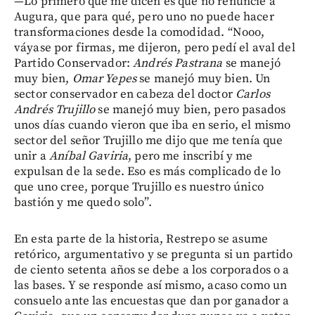
—Lo primero que me dicen es que no renuncie a
Augura, que para qué, pero uno no puede hacer
transformaciones desde la comodidad. “Nooo,
váyase por firmas, me dijeron, pero pedí el aval del
Partido Conservador:
Andrés Pastrana
se manejó
muy bien,
Omar Yepes
se manejó muy bien. Un
sector conservador en cabeza del doctor
Carlos
Andrés Trujillo
se manejó muy bien, pero pasados
unos días cuando vieron que iba en serio, el mismo
sector del señor Trujillo me dijo que me tenía que
unir a
Aníbal Gaviria
, pero me inscribí y me
expulsan de la sede. Eso es más complicado de lo
que uno cree, porque Trujillo es nuestro único
bastión y me quedo solo”.
En esta parte de la historia, Restrepo se asume
retórico, argumentativo y se pregunta si un partido
de ciento setenta años se debe a los corporados o a
las bases. Y se responde así mismo, acaso como un
consuelo ante las encuestas que dan por ganador a