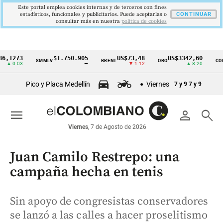
Este portal emplea cookies internas y de terceros con fines
estadísticos, funcionales y publicitarios. Puede aceptarlas o
CONTINUAR
consultar más en nuestra
politica de cookies
1273
$1.750.905
US$73,48
US$3342,60
SMMLV
BRENT
ORO
COLCA
Cintillo
 0.03
—
▼ 1.12
▲ 8.20
de
Pico y Placa Medellín
Viernes
7 y 9
7 y 9
indicadores
económicos
menu
person
search
Colombia
Viernes
, 7 de Agosto de 2026
Juan Camilo Restrepo: una
campaña hecha en tenis
Sin apoyo de congresistas conservadores
se lanzó a las calles a hacer proselitismo