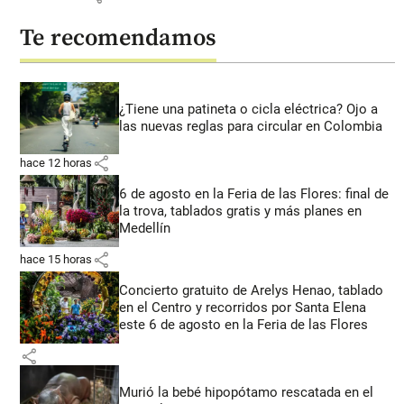
Te recomendamos
¿Tiene una patineta o cicla eléctrica? Ojo a
las nuevas reglas para circular en Colombia
share
hace 12 horas
6 de agosto en la Feria de las Flores: final de
la trova, tablados gratis y más planes en
Medellín
share
hace 15 horas
Concierto gratuito de Arelys Henao, tablado
en el Centro y recorridos por Santa Elena
este 6 de agosto en la Feria de las Flores
share
Murió la bebé hipopótamo rescatada en el