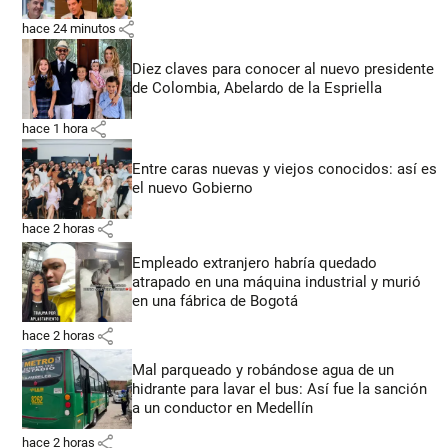
share
hace 24 minutos
Diez claves para conocer al nuevo presidente
de Colombia, Abelardo de la Espriella
share
hace 1 hora
Entre caras nuevas y viejos conocidos: así es
el nuevo Gobierno
share
hace 2 horas
Empleado extranjero habría quedado
atrapado en una máquina industrial y murió
en una fábrica de Bogotá
share
hace 2 horas
Mal parqueado y robándose agua de un
hidrante para lavar el bus: Así fue la sanción
a un conductor en Medellín
share
hace 2 horas