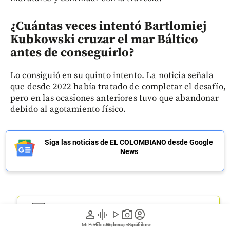
¿Cuántas veces intentó Bartlomiej
Kubkowski cruzar el mar Báltico
antes de conseguirlo?
Lo consiguió en su quinto intento. La noticia señala
que desde 2022 había tratado de completar el desafío,
pero en las ocasiones anteriores tuvo que abandonar
debido al agotamiento físico.
Siga las noticias de EL COLOMBIANO desde Google
News
person
graphic_eq
play_arrow
photo_camera
account_circle
Regístrate a nuestro newsletter
Mi Perfil
Pódcast
Reportajes gráficos
Videos
Suscríbete