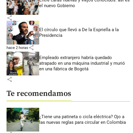
Entre caras nuevas y viejos conocidos: así es
el nuevo Gobierno
share
El círculo que llevó a De la Espriella a la
Presidencia
share
hace 2 horas
Empleado extranjero habría quedado
atrapado en una máquina industrial y murió
en una fábrica de Bogotá
share
Te recomendamos
¿Tiene una patineta o cicla eléctrica? Ojo a
las nuevas reglas para circular en Colombia