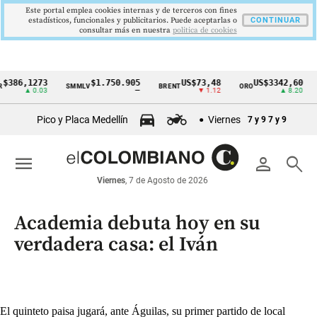
Este portal emplea cookies internas y de terceros con fines
estadísticos, funcionales y publicitarios. Puede aceptarlas o
CONTINUAR
consultar más en nuestra
politica de cookies
,1273
$1.750.905
US$73,48
US$3342,60
SMMLV
BRENT
ORO
COLC
Cintillo
▲ 0.03
—
▼ 1.12
▲ 8.20
de
Pico y Placa Medellín
Viernes
7 y 9
7 y 9
indicadores
económicos
menu
person
search
Colombia
Viernes
, 7 de Agosto de 2026
Academia debuta hoy en su
verdadera casa: el Iván
El quinteto paisa jugará, ante Águilas, su primer partido de local