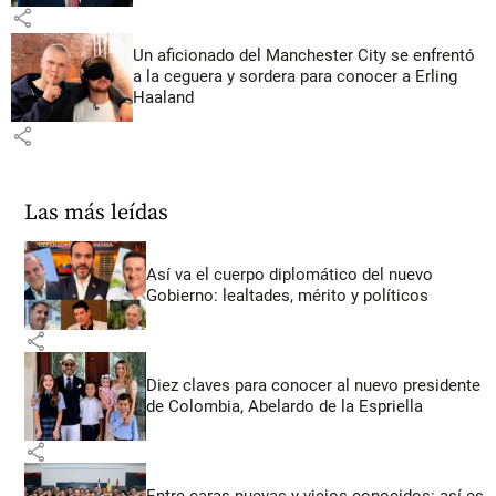
share
Un aficionado del Manchester City se enfrentó
a la ceguera y sordera para conocer a Erling
Haaland
share
Las más leídas
Así va el cuerpo diplomático del nuevo
Gobierno: lealtades, mérito y políticos
share
Diez claves para conocer al nuevo presidente
de Colombia, Abelardo de la Espriella
share