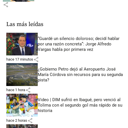
share
Las más leídas
“Guardé un silencio doloroso; decidí hablar
por una razón concreta”: Jorge Alfredo
Vargas habla por primera vez
share
hace 17 minutos
¿Gobierno Petro dejó al Aeropuerto José
María Córdova sin recursos para su segunda
pista?
share
hace 1 hora
Video | DIM sufrió en Ibagué, pero venció al
Tolima con el segundo gol más rápido de su
historia
share
hace 2 horas