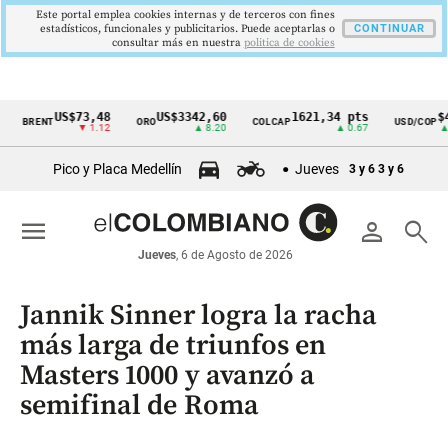
Este portal emplea cookies internas y de terceros con fines
estadísticos, funcionales y publicitarios. Puede aceptarlas o
CONTINUAR
consultar más en nuestra
politica de cookies
US$73,48
US$3342,60
1621,34 pts
$4178
RENT
ORO
COLCAP
USD/COP
Cintillo
▼ 1.12
▲ 8.20
▲ 0.67
▲ 0.42
de
Pico y Placa Medellín
Jueves
3 y 6
3 y 6
indicadores
económicos
menu
person
search
Colombia
Jueves
, 6 de Agosto de 2026
Jannik Sinner logra la racha
más larga de triunfos en
Masters 1000 y avanzó a
semifinal de Roma