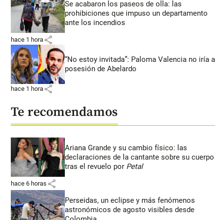
Se acabaron los paseos de olla: las
prohibiciones que impuso un departamento
ante los incendios
share
hace 1 hora
“No estoy invitada”: Paloma Valencia no iría a
posesión de Abelardo
share
hace 1 hora
Te recomendamos
Ariana Grande y su cambio físico: las
declaraciones de la cantante sobre su cuerpo
tras el revuelo por
Petal
share
hace 6 horas
Perseidas, un eclipse y más fenómenos
astronómicos de agosto visibles desde
Colombia