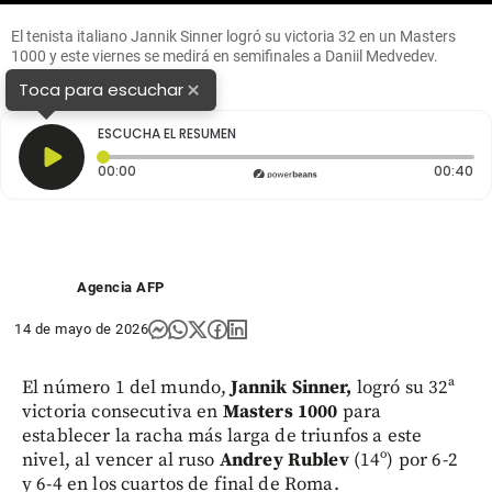
El tenista italiano Jannik Sinner logró su victoria 32 en un Masters
1000 y este viernes se medirá en semifinales a Daniil Medvedev.
FOTO GETTY
×
Toca para escuchar
ESCUCHA EL RESUMEN
Tiempo transcurrido: 0 segundos
Du
00:00
00:40
Agencia AFP
14 de mayo de 2026
El número 1 del mundo,
Jannik Sinner,
logró su 32ª
victoria consecutiva en
Masters 1000
para
establecer la racha más larga de triunfos a este
nivel, al vencer al ruso
Andrey Rublev
(14º) por 6-2
y 6-4 en los cuartos de final de Roma.