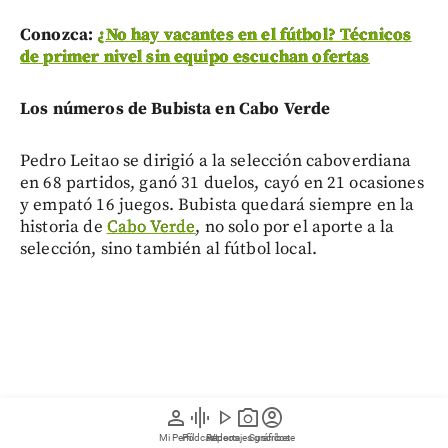
Conozca:
¿No hay vacantes en el fútbol? Técnicos
de primer nivel sin equipo escuchan ofertas
Los números de Bubista en Cabo Verde
Pedro Leitao se dirigió a la selección caboverdiana
en 68 partidos, ganó 31 duelos, cayó en 21 ocasiones
y empató 16 juegos. Bubista quedará siempre en la
historia de
Cabo Verde
, no solo por el aporte a la
selección, sino también al fútbol local.
person
graphic_eq
play_arrow
photo_camera
account_circle
Mi Perfil
Pódcast
Reportajes gráficos
Videos
Suscríbete