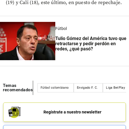
(19) y Cali (18), este último, en puesto de repechaje.
Fútbol
Tulio Gómez del América tuvo que
retractarse y pedir perdón en
redes, ¿qué pasó?
Temas
Fútbol colombiano
Envigado F. C.
Liga BetPlay
recomendados
Regístrate a nuestro newsletter