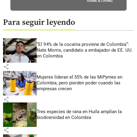
Para seguir leyendo
“El 94% de la cocaína proviene de Colombia”:
Nate Morris, candidato a embajador de EE. UU.
en Colombia
share
Mujeres lideran el 55% de las MiPymes en
Colombia, pero pierden poder cuando las
empresas crecen
share
Tres especies de rana en Huila amplían la
biodiversidad en Colombia
share