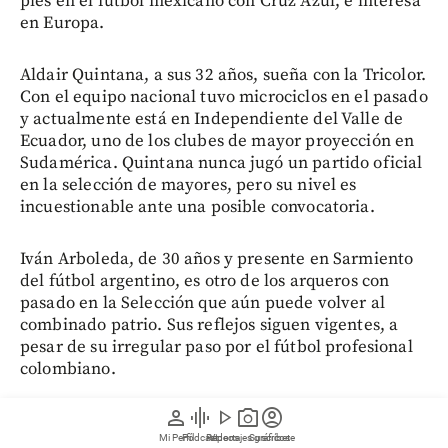
pies en el fútbol mexicano con Cruz Azul, e interesa
en Europa.
Aldair Quintana, a sus 32 años, sueña con la Tricolor.
Con el equipo nacional tuvo microciclos en el pasado
y actualmente está en Independiente del Valle de
Ecuador, uno de los clubes de mayor proyección en
Sudamérica. Quintana nunca jugó un partido oficial
en la selección de mayores, pero su nivel es
incuestionable ante una posible convocatoria.
Iván Arboleda, de 30 años y presente en Sarmiento
del fútbol argentino, es otro de los arqueros con
pasado en la Selección que aún puede volver al
combinado patrio. Sus reflejos siguen vigentes, a
pesar de su irregular paso por el fútbol profesional
colombiano.
person
graphic_eq
play_arrow
photo_camera
account_circle
Mi Perfil
Pódcast
Reportajes gráficos
Videos
Suscríbete