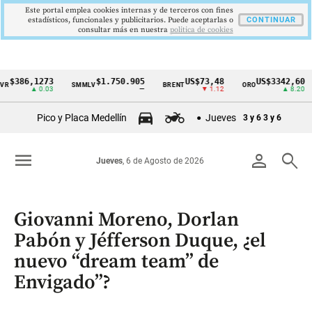
Este portal emplea cookies internas y de terceros con fines
estadísticos, funcionales y publicitarios. Puede aceptarlas o
CONTINUAR
consultar más en nuestra
politica de cookies
6,1273
$1.750.905
US$73,48
US$3342,60
SMMLV
BRENT
ORO
CO
Cintillo
▲ 0.03
—
▼ 1.12
▲ 8.20
de
Pico y Placa Medellín
Jueves
3 y 6
3 y 6
indicadores
económicos
menu
person
search
Jueves
, 6 de Agosto de 2026
Colombia
Giovanni Moreno, Dorlan
Pabón y Jéfferson Duque, ¿el
nuevo “dream team” de
Envigado”?