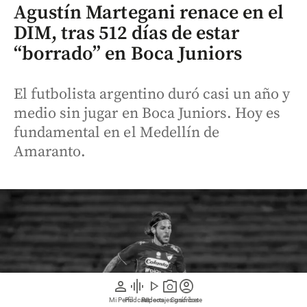
Agustín Martegani renace en el
DIM, tras 512 días de estar
“borrado” en Boca Juniors
El futbolista argentino duró casi un año y
medio sin jugar en Boca Juniors. Hoy es
fundamental en el Medellín de
Amaranto.
person
graphic_eq
play_arrow
photo_camera
account_circle
Mi Perfil
Pódcast
Reportajes gráficos
Videos
Suscríbete