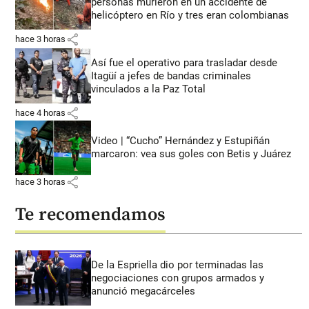
personas murieron en un accidente de
helicóptero en Río y tres eran colombianas
share
hace 3 horas
Así fue el operativo para trasladar desde
Itagüí a jefes de bandas criminales
vinculados a la Paz Total
share
hace 4 horas
Video | “Cucho” Hernández y Estupiñán
marcaron: vea sus goles con Betis y Juárez
share
hace 3 horas
Te recomendamos
De la Espriella dio por terminadas las
negociaciones con grupos armados y
anunció megacárceles