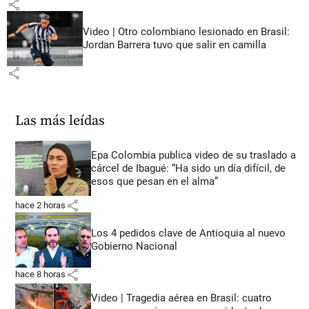
share
Video | Otro colombiano lesionado en Brasil:
Jordan Barrera tuvo que salir en camilla
share
Las más leídas
Epa Colombia publica video de su traslado a
cárcel de Ibagué: “Ha sido un día difícil, de
esos que pesan en el alma”
share
hace 2 horas
Los 4 pedidos clave de Antioquia al nuevo
Gobierno Nacional
share
hace 8 horas
Video | Tragedia aérea en Brasil: cuatro