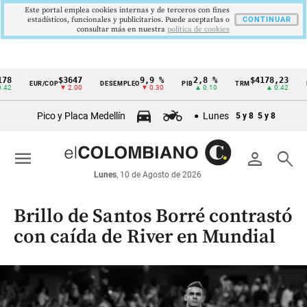
Este portal emplea cookies internas y de terceros con fines
estadísticos, funcionales y publicitarios. Puede aceptarlas o
CONTINUAR
consultar más en nuestra
politica de cookies
$3647
9,9 %
2,8 %
$4178,23
5,
EUR/COP
DESEMPLEO
PIB
TRM
IPC
Cintillo
▼ 2.00
▼ 0.30
▲ 0.10
▲ 0.42
▼
de
Pico y Placa Medellín
Lunes
5 y 8
5 y 8
indicadores
económicos
menu
person
search
Colombia
Lunes
, 10 de Agosto de 2026
Brillo de Santos Borré contrastó
con caída de River en Mundial