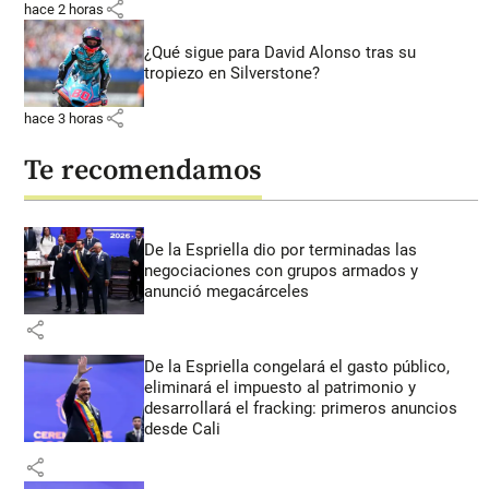
share
hace 2 horas
¿Qué sigue para David Alonso tras su
tropiezo en Silverstone?
share
hace 3 horas
Te recomendamos
De la Espriella dio por terminadas las
negociaciones con grupos armados y
anunció megacárceles
share
De la Espriella congelará el gasto público,
eliminará el impuesto al patrimonio y
desarrollará el fracking: primeros anuncios
desde Cali
share