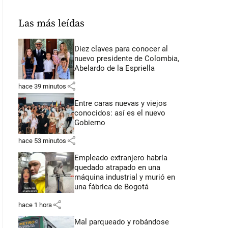
Las más leídas
Diez claves para conocer al
nuevo presidente de Colombia,
Abelardo de la Espriella
share
hace 39 minutos
Entre caras nuevas y viejos
conocidos: así es el nuevo
Gobierno
share
hace 53 minutos
Empleado extranjero habría
quedado atrapado en una
máquina industrial y murió en
una fábrica de Bogotá
share
hace 1 hora
Mal parqueado y robándose