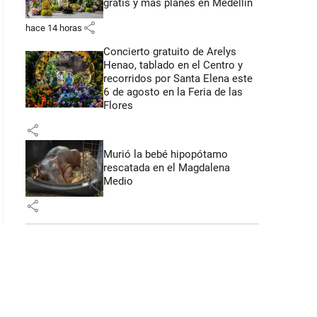
gratis y más planes en Medellín
share
hace 14 horas
 56 segundos
Concierto gratuito de Arelys
Henao, tablado en el Centro y
recorridos por Santa Elena este
6 de agosto en la Feria de las
Flores
share
Murió la bebé hipopótamo
rescatada en el Magdalena
Medio
share