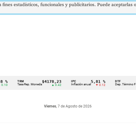
 fines estadísticos, funcionales y publicitarios. Puede aceptarlas
$4178,23
5,81 %
12,4
TRM
IPC
DTF
Tasa Rep. Moneda
Inflación anual
Dep. Término Fijo
▲ 0.42
▼ 0.12
▲ 
Viernes
, 7 de Agosto de 2026