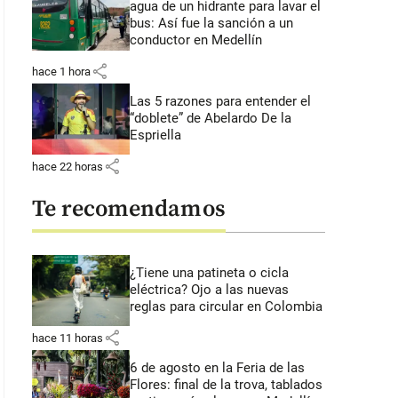
agua de un hidrante para lavar el
bus: Así fue la sanción a un
conductor en Medellín
share
hace 1 hora
Las 5 razones para entender el
“doblete” de Abelardo De la
Espriella
share
hace 22 horas
Te recomendamos
¿Tiene una patineta o cicla
eléctrica? Ojo a las nuevas
reglas para circular en Colombia
share
hace 11 horas
6 de agosto en la Feria de las
Flores: final de la trova, tablados