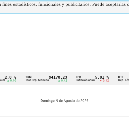
 fines estadísticos, funcionales y publicitarios. Puede aceptarlas
8 %
$4178,23
5,81 %
TRM
IPC
DTF
Tasa Rep. Moneda
Inflación anual
Dep. Término Fij
0.10
▲ 0.42
▼ 0.12
Domingo
, 9 de Agosto de 2026