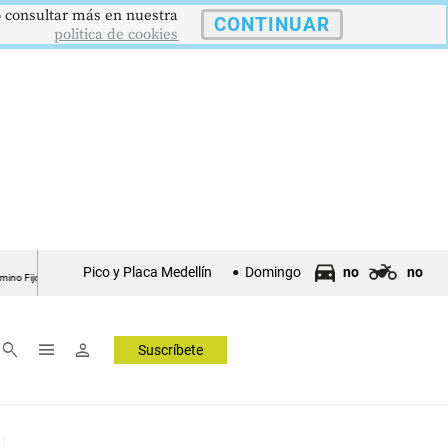
 o consultar más en nuestra
CONTINUAR
politica de cookies
12,48 %
$386,1273
$1.750.905
UVR
SMMLV
Pico y Placa Medellín
Domingo
no
no
o
Unidad Valor Real
Salario Mínimo
▲ 0.05
▲ 0.03
—
search
menu
person
Suscríbete