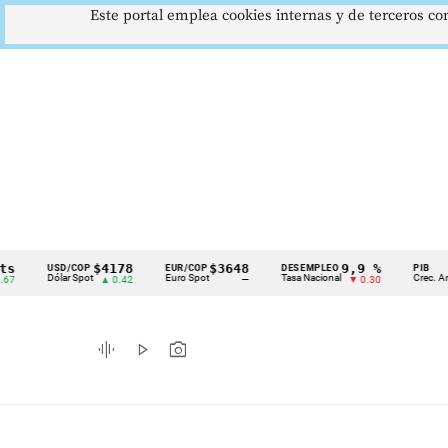
Este portal emplea cookies internas y de terceros con
$4178
$3648
9,9 %
2,
USD/COP
EUR/COP
DESEMPLEO
PIB
Cintillo
Dólar Spot
Euro Spot
Tasa Nacional
Crec. Anual
▲ 0.42
—
▼ 0.30
▲ 
de
indicadores
graphic_eq
play_arrow
photo_camera
económicos
Colombia