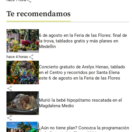
Te recomendamos
6 de agosto en la Feria de las Flores: final de
la trova, tablados gratis y más planes en
Medellín
share
hace 4 horas
Concierto gratuito de Arelys Henao, tablado
en el Centro y recorridos por Santa Elena
este 6 de agosto en la Feria de las Flores
share
Murió la bebé hipopótamo rescatada en el
Magdalena Medio
share
¿Aún no tiene plan? Conozca la programación