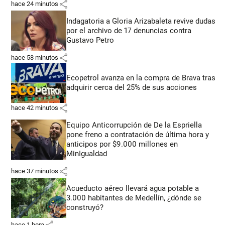
share
hace 24 minutos
Indagatoria a Gloria Arizabaleta revive dudas
por el archivo de 17 denuncias contra
Gustavo Petro
share
hace 58 minutos
Ecopetrol avanza en la compra de Brava tras
adquirir cerca del 25% de sus acciones
share
hace 42 minutos
Equipo Anticorrupción de De la Espriella
pone freno a contratación de última hora y
anticipos por $9.000 millones en
MinIgualdad
share
hace 37 minutos
Acueducto aéreo llevará agua potable a
3.000 habitantes de Medellín, ¿dónde se
construyó?
share
hace 1 hora