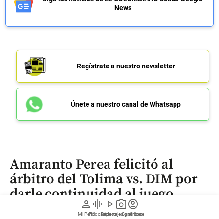
News
Regístrate a nuestro newsletter
Únete a nuestro canal de Whatsapp
Amaranto Perea felicitó al
árbitro del Tolima vs. DIM por
darle continuidad al juego
person
graphic_eq
play_arrow
photo_camera
account_circle
Mi Perfil
Pódcast
Reportajes gráficos
Videos
Suscríbete