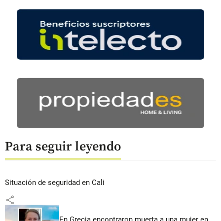
Para seguir leyendo
Situación de seguridad en Cali
share
En Grecia encontraron muerta a una mujer en