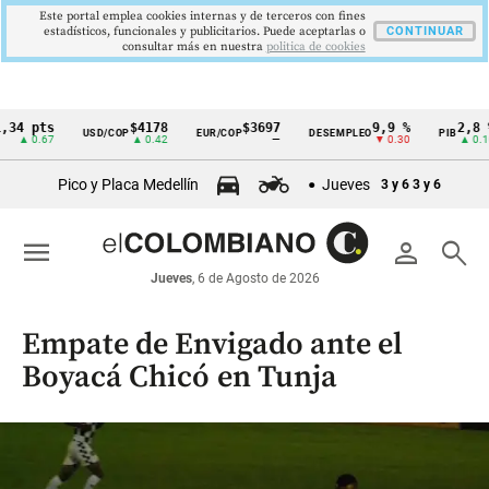
Este portal emplea cookies internas y de terceros con fines
estadísticos, funcionales y publicitarios. Puede aceptarlas o
CONTINUAR
consultar más en nuestra
politica de cookies
pts
$4178
$3697
9,9 %
2,8 %
USD/COP
EUR/COP
DESEMPLEO
PIB
Cintillo
.67
▲ 0.42
—
▼ 0.30
▲ 0.10
de
Pico y Placa Medellín
Jueves
3 y 6
3 y 6
indicadores
económicos
menu
person
search
Colombia
Jueves
, 6 de Agosto de 2026
Empate de Envigado ante el
Boyacá Chicó en Tunja