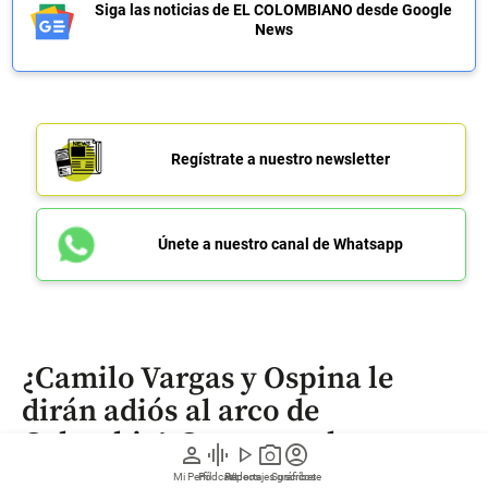
Siga las noticias de EL COLOMBIANO desde Google
News
Regístrate a nuestro newsletter
Únete a nuestro canal de Whatsapp
¿Camilo Vargas y Ospina le
dirán adiós al arco de
Colombia? Conozca a los
person
graphic_eq
play_arrow
photo_camera
account_circle
posibles relevos para 2030
Mi Perfil
Pódcast
Reportajes gráficos
Videos
Suscríbete