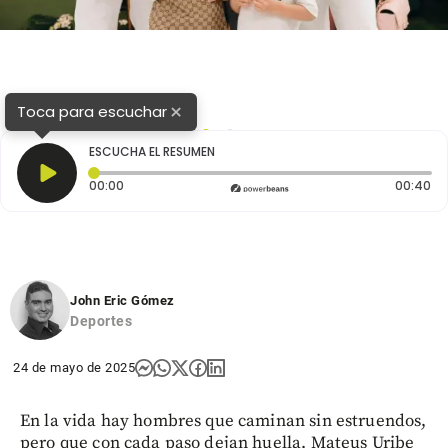
×
Toca para escuchar
1
2
ESCUCHA EL RESUMEN
Tiempo transcurrido: 0 segundos
Du
00:00
00:40
John Eric Gómez
Deportes
24 de mayo de 2025
En la vida hay hombres que caminan sin estruendos,
pero que con cada paso dejan huella. Mateus Uribe