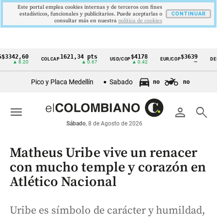
Este portal emplea cookies internas y de terceros con fines
estadísticos, funcionales y publicitarios. Puede aceptarlas o
CONTINUAR
consultar más en nuestra
politica de cookies
2,60
1621,34 pts
$4178
$3639
COLCAP
USD/COP
EUR/COP
DESEMPL
Cintillo
 8.20
▲ 0.67
▲ 0.42
—
de
Pico y Placa Medellín
Sabado
no
no
indicadores
económicos
menu
person
search
Colombia
Sábado
, 8 de Agosto de 2026
Matheus Uribe vive un renacer
con mucho temple y corazón en
Atlético Nacional
Uribe es símbolo de carácter y humildad,