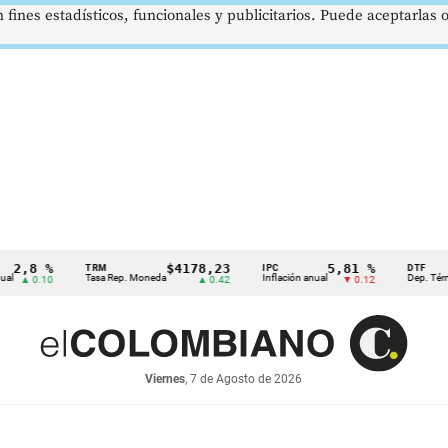
 fines estadísticos, funcionales y publicitarios. Puede aceptarlas
 %
$4178,23
5,81 %
TRM
IPC
DTF
Tasa Rep. Moneda
Inflación anual
Dep. Término Fijo
.10
▲ 0.42
▼ 0.12
Viernes
, 7 de Agosto de 2026