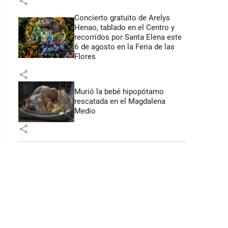
share
: 40 segundos
Concierto gratuito de Arelys
Henao, tablado en el Centro y
recorridos por Santa Elena este
6 de agosto en la Feria de las
Flores
share
Murió la bebé hipopótamo
rescatada en el Magdalena
Medio
share