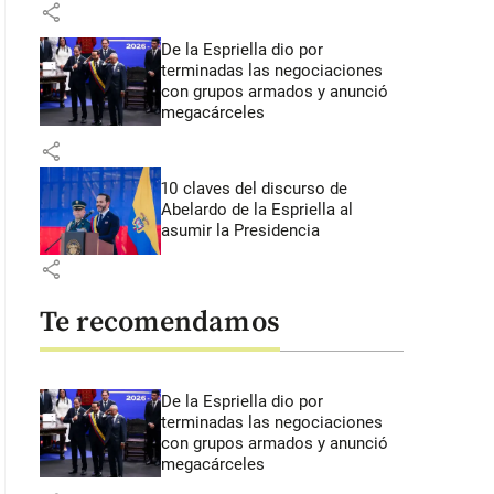
share
De la Espriella dio por
terminadas las negociaciones
con grupos armados y anunció
megacárceles
share
10 claves del discurso de
Abelardo de la Espriella al
asumir la Presidencia
share
Te recomendamos
De la Espriella dio por
terminadas las negociaciones
con grupos armados y anunció
megacárceles