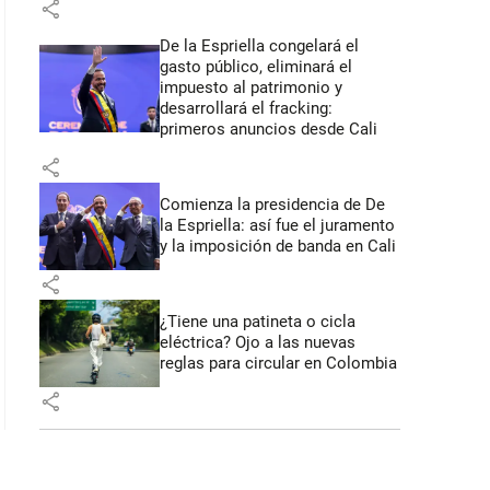
share
De la Espriella congelará el
gasto público, eliminará el
impuesto al patrimonio y
desarrollará el fracking:
primeros anuncios desde Cali
share
Comienza la presidencia de De
la Espriella: así fue el juramento
y la imposición de banda en Cali
share
¿Tiene una patineta o cicla
eléctrica? Ojo a las nuevas
reglas para circular en Colombia
share