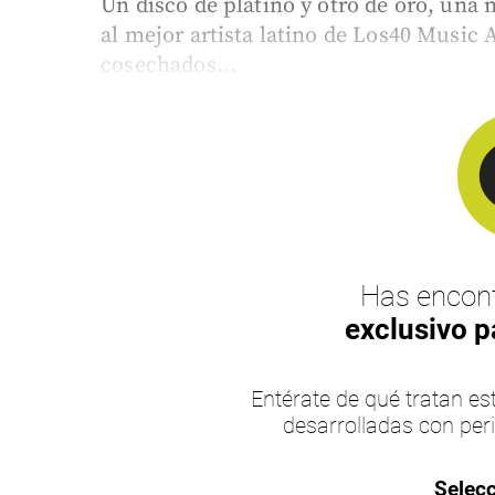
Un disco de platino y otro de oro, una
al mejor artista latino de Los40 Music 
cosechados...
Has encont
exclusivo p
Entérate de qué tratan 
desarrolladas con per
Selecc