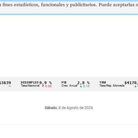
 fines estadísticos, funcionales y publicitarios. Puede aceptarlas
9,9 %
2,8 %
$4178,23
DESEMPLEO
PIB
TRM
Tasa Nacional
Crec. Anual
Tasa Rep. Moneda
▼ 0.30
▲ 0.10
▲ 0.42
Sábado
, 8 de Agosto de 2026