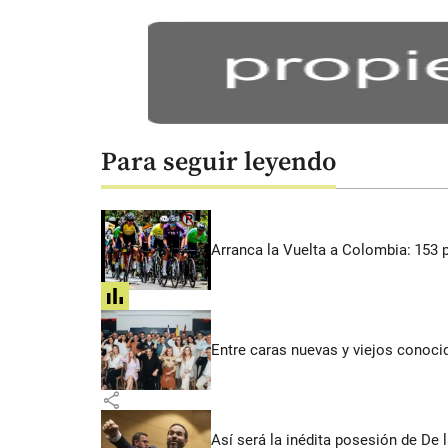
Para seguir leyendo
Arranca la Vuelta a Colombia: 153 p
share
Entre caras nuevas y viejos conoci
share
Así será la inédita posesión de De 