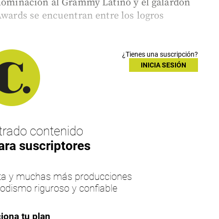
 nominación al Grammy Latino y el galardón
Awards se encuentran entre los logros
¿Tienes una suscripción?
INICIA SESIÓN
rado contenido
ara suscriptores
esta y muchas más producciones
iodismo riguroso y confiable
iona tu plan