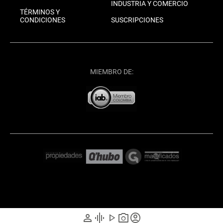
INDUSTRIA Y COMERCIO
TÉRMINOS Y
CONDICIONES
SUSCRIPCIONES
MIEMBRO DE:
person
graphic_eq
play_arrow
photo_camera
account_circle