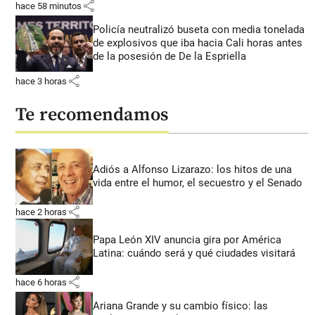
share
hace 58 minutos
Policía neutralizó buseta con media tonelada
de explosivos que iba hacia Cali horas antes
de la posesión de De la Espriella
share
hace 3 horas
Te recomendamos
Adiós a Alfonso Lizarazo: los hitos de una
vida entre el humor, el secuestro y el Senado
share
hace 2 horas
Papa León XIV anuncia gira por América
Latina: cuándo será y qué ciudades visitará
share
hace 6 horas
Ariana Grande y su cambio físico: las