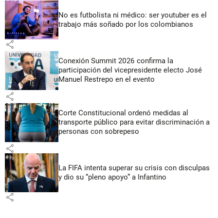
No es futbolista ni médico: ser youtuber es el
trabajo más soñado por los colombianos
share
Conexión Summit 2026 confirma la
participación del vicepresidente electo José
Manuel Restrepo en el evento
share
Corte Constitucional ordenó medidas al
transporte público para evitar discriminación a
personas con sobrepeso
share
La FIFA intenta superar su crisis con disculpas
y dio su “pleno apoyo” a Infantino
share