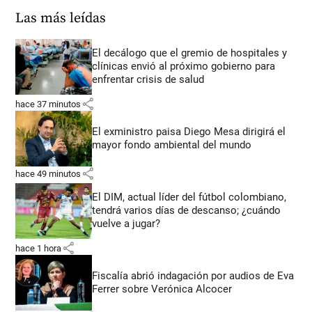
Las más leídas
El decálogo que el gremio de hospitales y
clínicas envió al próximo gobierno para
enfrentar crisis de salud
share
hace 37 minutos
El exministro paisa Diego Mesa dirigirá el
mayor fondo ambiental del mundo
share
hace 49 minutos
El DIM, actual líder del fútbol colombiano,
tendrá varios días de descanso; ¿cuándo
vuelve a jugar?
share
hace 1 hora
Fiscalía abrió indagación por audios de Eva
Ferrer sobre Verónica Alcocer