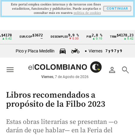
Este portal emplea cookies internas y de terceros con fines
estadísticos, funcionales y publicitarios. Puede aceptarlas o
CONTINUAR
consultar más en nuestra
politica de cookies
78
$3672
9,9 %
2,8 %
$4178,23
EUR/COP
DESEMPLEO
PIB
TRM
I
Cintillo
42
—
▼ 0.30
▲ 0.10
▲ 0.42
de
Pico y Placa Medellín
Viernes
7 y 9
7 y 9
indicadores
económicos
menu
person
search
Colombia
Viernes
, 7 de Agosto de 2026
Libros recomendados a
propósito de la Filbo 2023
Estas obras literarias se presentan —o
darán de que hablar— en la Feria del