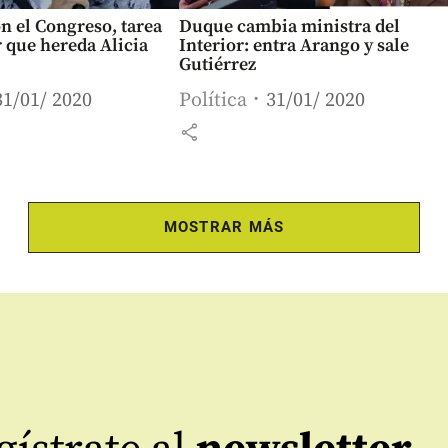
n el Congreso, tarea
Duque cambia ministra del
r que hereda Alicia
Interior: entra Arango y sale
Gutiérrez
31/01/ 2020
Política
31/01/ 2020
share
MOSTRAR MÁS