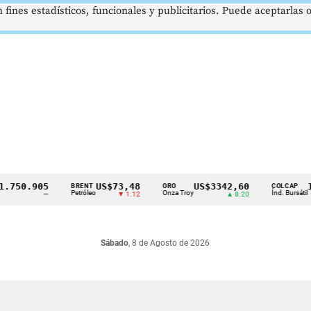
 fines estadísticos, funcionales y publicitarios. Puede aceptarlas
50.905
US$73,48
US$3342,60
162
BRENT
ORO
COLCAP
Petróleo
Onza Troy
Índ. Bursátil
—
▼ 1.12
▲ 8.20
Sábado
, 8 de Agosto de 2026