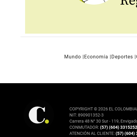
Reg
Mundo
Economía
Deportes
REDES SOCIALES
COPYRIGHT © 2026 EL COLOMBIA
NIT: 890901352-3
Carrera 48 N° 30 Sur - 119, Envigad
CONMUTADOR:
(57) (604) 331525
ATENCIÓN AL CLIENTE:
(57) (604)