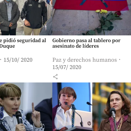
le pidió seguridad al
Gobierno pasa al tablero por
 Duque
asesinato de líderes
15/10/ 2020
Paz y derechos humanos
15/07/ 2020
share