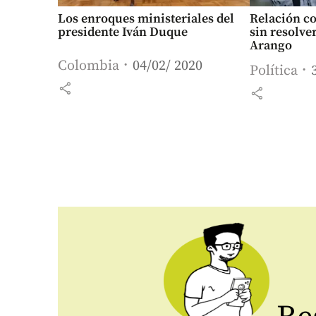
Los enroques ministeriales del
Relación co
presidente Iván Duque
sin resolve
Arango
Colombia
04/02/ 2020
Política
share
share