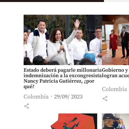
Estado deberá pagarle millonaria
Gobierno y
indemnización a la excongresista
logran acue
Nancy Patricia Gutiérrez, ¿por
qué?
Colombia
Colombia
29/09/ 2023
share
share