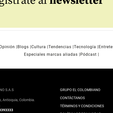
ístrate al
newsletter
Opinión
Blogs
Cultura
Tendencias
Tecnología
Entret
Especiales marcas aliadas
Pódcast
NO S.A.S
GRUPO EL COLOMBIANO
CONTÁCTANOS
o, Antioquia, Colombia.
2
TÉRMINOS Y CONDICIONES
 3393333