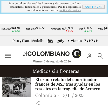
Este portal emplea cookies internas y de terceros con fines
estadísticos, funcionales y publicitarios. Puede aceptarlas o
CONTINUAR
consultar más en nuestra
politica de cookies
$4178
$3672
9,9 %
2,8 %
$41
USD/COP
EUR/COP
DESEMPLEO
PIB
TRM
Cintillo
▲ 0.42
—
▼ 0.30
▲ 0.10
de
Pico y Placa Medellín
Viernes
7 y 9
7 y 9
indicadores
económicos
menu
person
search
Colombia
Viernes
, 7 de Agosto de 2026
Medicos sin fronteras
El crudo relato del coordinador
francés de MSF tras ayudar en los
rescates en la tragedia de Armero
Colombia
13/11/ 2025
share