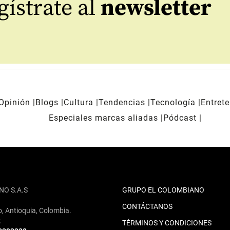
ístrate al
newsletter
Opinión
Blogs
Cultura
Tendencias
Tecnología
Entret
Especiales marcas aliadas
Pódcast
NO S.A.S
GRUPO EL COLOMBIANO
CONTÁCTANOS
o, Antioquia, Colombia.
2
TÉRMINOS Y CONDICIONES