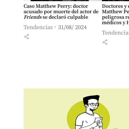
Caso Matthew Perry: doctor
Doctores y 
acusado por muerte del actor de
Matthew Pe
Friends
se declaró culpable
peligrosa r
médicos y 
Tendencias
31/08/ 2024
Tendencia
share
share