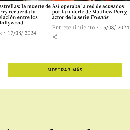
estrellas: la muerte de
Así operaba la red de acusados
rry recuerda la
por la muerte de Matthew Perry,
elación entre los
actor de la serie
Friends
Hollywood
Entretenimiento
16/08/ 2024
s
17/08/ 2024
share
MOSTRAR MÁS