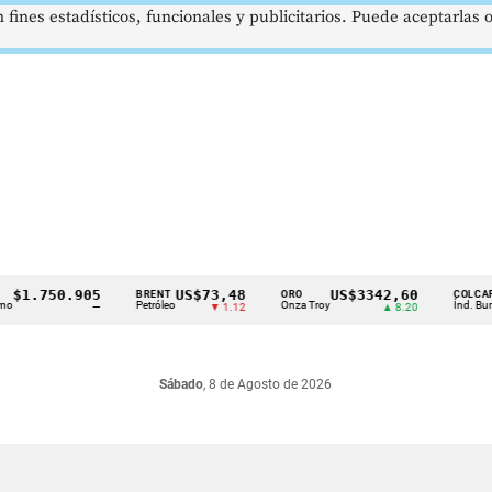
 fines estadísticos, funcionales y publicitarios. Puede aceptarlas
.750.905
US$73,48
US$3342,60
1
BRENT
ORO
COLCAP
Petróleo
Onza Troy
Índ. Bursátil
—
▼ 1.12
▲ 8.20
Sábado
, 8 de Agosto de 2026