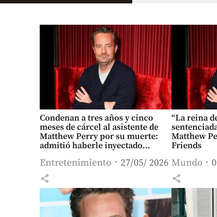
Condenan a tres años y cinco
“La reina d
meses de cárcel al asistente de
sentenciada
Matthew Perry por su muerte:
Matthew Per
admitió haberle inyectado
Friends
ketamina
Entretenimiento
27/05/ 2026
Mundo
0
share
share