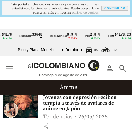
Este portal emplea cookies internas y de terceros con fines
estadísticos, funcionales y publicitarios. Puede aceptarlas o
CONTINUAR
consultar más en nuestra
politica de cookies
$4178
$3648
9,9 %
2,8 %
$4178,23
EUR/COP
DESEMPLEO
PIB
TRM
Cintillo
▲ 0.42
—
▼ 0.30
▲ 0.10
▲ 0.42
de
Pico y Placa Medellín
Domingo
no
no
indicadores
económicos
menu
person
search
Colombia
Domingo
, 9 de Agosto de 2026
Ánime
Jóvenes con depresión reciben
terapia a través de avatares de
anime en Japón
Tendencias
26/05/ 2026
share