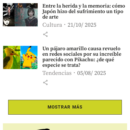
Entre la herida y la memoria: cómo
Japón hizo del sufrimiento un tipo
de arte
Cultura
21/10/ 2025
share
Un pájaro amarillo causa revuelo
en redes sociales por su increíble
parecido con Pikachu: ¿de qué
especie se trata?
Tendencias
05/08/ 2025
share
MOSTRAR MÁS