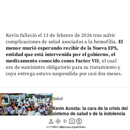
Kevin falleció el 13 de febrero de 2026 tras sufrir
complicaciones de salud asociadas a la hemofilia.
El
menor murió esperando recibir de la Nueva EPS,
entidad que está intervenida por el gobierno, el
medicamento conocido como Factor VII
, el cual
era de suministro obligatorio para su tratamiento y
cuya entrega estuvo suspendida por casi dos meses.
Salud
Kevin Acosta: la cara de la crisis del
sistema de salud y de la indolencia
de Petro y Jaramillo
person
graphic_eq
play_arrow
photo_camera
account_circle
Mi Perfil
Pódcast
Reportajes gráficos
Videos
Suscríbete