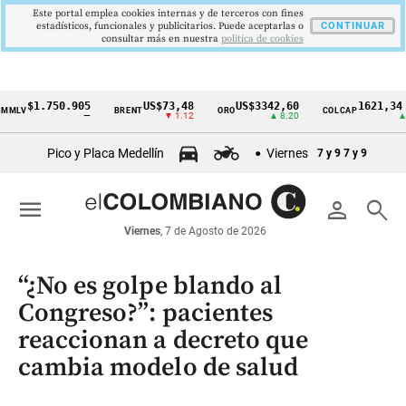
Este portal emplea cookies internas y de terceros con fines
estadísticos, funcionales y publicitarios. Puede aceptarlas o
CONTINUAR
consultar más en nuestra
politica de cookies
$1.750.905
US$73,48
US$3342,60
1621,34 pts
BRENT
ORO
COLCAP
Cintillo
—
▼ 1.12
▲ 8.20
▲ 0.67
de
Pico y Placa Medellín
Viernes
7 y 9
7 y 9
indicadores
económicos
menu
person
search
Colombia
Viernes
, 7 de Agosto de 2026
“¿No es golpe blando al
Congreso?”: pacientes
reaccionan a decreto que
cambia modelo de salud