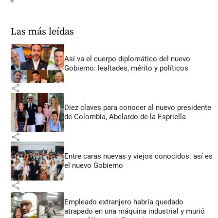
Las más leídas
Así va el cuerpo diplomático del nuevo
Gobierno: lealtades, mérito y políticos
share
Diez claves para conocer al nuevo presidente
de Colombia, Abelardo de la Espriella
share
Entre caras nuevas y viejos conocidos: así es
el nuevo Gobierno
share
Empleado extranjero habría quedado
atrapado en una máquina industrial y murió