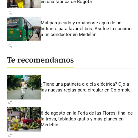
en una fábrica de Bogotá
share
Mal parqueado y robándose agua de un
hidrante para lavar el bus: Así fue la sanción
a un conductor en Medellín
share
Te recomendamos
¿Tiene una patineta o cicla eléctrica? Ojo a
las nuevas reglas para circular en Colombia
share
6 de agosto en la Feria de las Flores: final de
la trova, tablados gratis y más planes en
Medellín
share